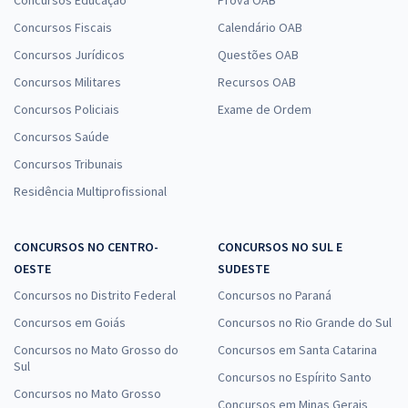
Concursos Educação
Prova OAB
Específicos para o Cargo de Analista Especializado - Analista
Concursos Fiscais
Calendário OAB
Administrativo
Concursos Jurídicos
Questões OAB
R$ 391,92
à vista
Concursos Militares
Recursos OAB
32,66
R$
ou 12x de
Economize R$ 97,98 (-20%)
Concursos Policiais
Exame de Ordem
Concursos Saúde
Comprar
Concursos Tribunais
Residência Multiprofissional
CONCURSOS NO CENTRO-
CONCURSOS NO SUL E
OESTE
SUDESTE
Concursos no Distrito Federal
Concursos no Paraná
Concursos em Goiás
Concursos no Rio Grande do Sul
Concursos no Mato Grosso do
Concursos em Santa Catarina
Sul
Concursos no Espírito Santo
Concursos no Mato Grosso
Concursos em Minas Gerais