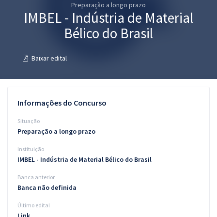
Preparação a longo prazo
Pós
IMBEL - Indústria de Material
Graduação
Bélico do Brasil
OAB
Baixar edital
Mentorias
Questões grátis
Informações do Concurso
Conteúdo gratuito
Situação
Preparação a longo prazo
Blog
Instituição
Aprovados
IMBEL - Indústria de Material Bélico do Brasil
Banca anterior
Atendimento
Banca não definida
Último edital
Link