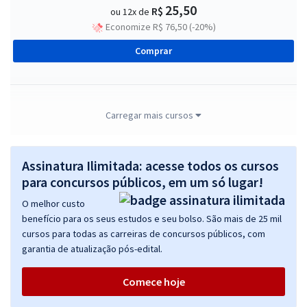
25,50
R$
ou 12x de
Economize R$ 76,50 (-20%)
Comprar
IMBEL - Indústria de Material Bélico do Brasil - Conhecimentos
Carregar mais cursos
Específicos para Analista Especializado - Analista de Recursos
Humanos
Assinatura Ilimitada: acesse todos os cursos
R$ 127,92
à vista
10,66
para concursos públicos, em um só lugar!
R$
ou 12x de
Economize R$ 31,98 (-20%)
O melhor custo
benefício para os seus estudos e seu bolso. São mais de 25 mil
Comprar
cursos para todas as carreiras de concursos públicos, com
garantia de atualização pós-edital.
Comece hoje
IMBEL - Indústria de Material Bélico do Brasil - Conhecimentos
Comuns a Todos os Empregos de Nível Médio