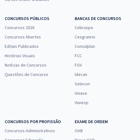
Específicos para Analista Especializado - Comprador Técnico
R$ 167,92
à vista
CONCURSOS PÚBLICOS
BANCAS DE CONCURSOS
13,99
R$
ou 12x de
Concursos 2026
Cebraspe
Economize R$ 41,98 (-20%)
Concursos Abertos
Cesgranrio
Comprar
Editais Publicados
Consulplan
Histórias Visuais
FCC
Notícias de Concursos
FGV
IMBEL - Indústria de Material Bélico do Brasil - Analista Especializado
Questões de Concurso
Idecan
- Analista Administrativo
Selecon
R$ 391,92
à vista
32,66
R$
ou 12x de
Uniase
Economize R$ 97,98 (-20%)
Vunesp
Comprar
CONCURSOS POR PROFISSÃO
EXAME DE ORDEM
Concursos Administrativos
OAB
IMBEL - Indústria de Material Bélico do Brasil - Conhecimentos