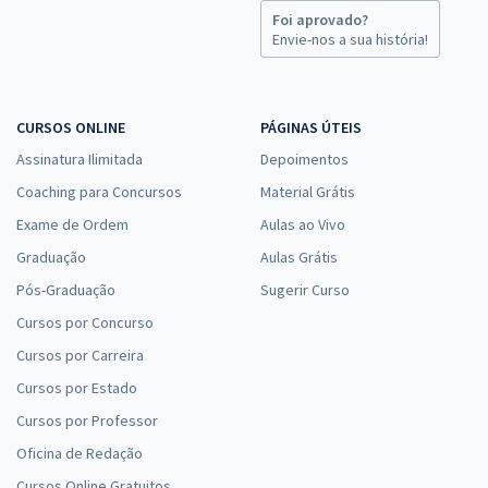
Específicos para Analista Especializado - Analista de Custos
Foi aprovado?
Envie-nos a sua história!
R$ 231,92
à vista
19,33
R$
ou 12x de
Economize R$ 57,98 (-20%)
CURSOS ONLINE
PÁGINAS ÚTEIS
Comprar
Assinatura Ilimitada
Depoimentos
Coaching para Concursos
Material Grátis
Exame de Ordem
Aulas ao Vivo
IMBEL - Indústria de Material Bélico do Brasil - Analista Especializado
- Comprador Técnico
Graduação
Aulas Grátis
R$ 327,92
à vista
Pós-Graduação
Sugerir Curso
27,33
R$
ou 12x de
Cursos por Concurso
Economize R$ 81,98 (-20%)
Cursos por Carreira
Comprar
Cursos por Estado
Cursos por Professor
Oficina de Redação
IMBEL - Indústria de Material Bélico do Brasil - Conhecimentos
Cursos Online Gratuitos