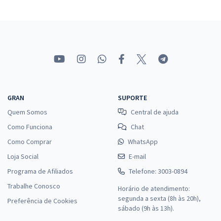
- Analista de Custos
R$ 319,92
à vista
26,66
R$
ou 12x de
Economize R$ 79,98 (-20%)
Comprar
GRAN
SUPORTE
IMBEL - Indústria de Material Bélico do Brasil - Conhecimentos
Quem Somos
Central de ajuda
Específicos para Analista Especializado - Analista Contábil
Como Funciona
Chat
R$ 207,92
à vista
17,33
R$
ou 12x de
Como Comprar
WhatsApp
Economize R$ 51,98 (-20%)
Loja Social
E-mail
Comprar
Programa de Afiliados
Telefone: 3003-0894
Trabalhe Conosco
Horário de atendimento:
segunda a sexta (8h às 20h),
Preferência de Cookies
sábado (9h às 13h).
IMBEL - Indústria de Material Bélico do Brasil - Conhecimentos