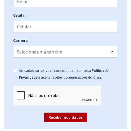
R$ 239,92
à vista
19,99
R$
ou 12x de
Celular
Economize R$ 59,98 (-20%)
Comprar
Carreira
IMBEL - Indústria de Material Bélico do Brasil - Analista Especializado
- Analista Contábil
Ao cadastrar-se, você concorda com a nossa
Política de
R$ 391,92
à vista
.
Privacidade
e aceita receber comunicações do Gran
32,66
R$
ou 12x de
Economize R$ 97,98 (-20%)
Comprar
Receber novidades
IMBEL - Indústria de Material Bélico do Brasil - Analista Especializado