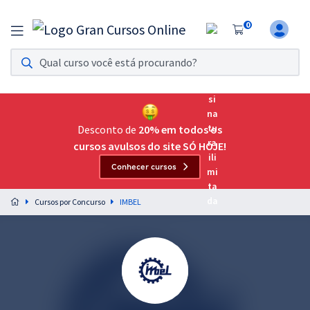
0
Assinatura Ilimitada 11
Acesso a todos os cursos. Teste grátis por 7 dias!
Assinatura OAB Até Passar
Acesso ilimitado a toda preparação para o Exame da
Desconto de
20% em todos os
Ordem, até você passar!
cursos avulsos do site SÓ HOJE!
Conhecer cursos
Residências Multiprofissionais
Preparação completa e intensiva para as principais
Cursos por Concurso
IMBEL
residências em saúde do Brasil
Concursos
Assinatura Ilimitada
Cursos 20% OFF