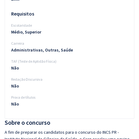
Requisitos
Escolaridade
Médio, Superior
Carreira
Administrativas, Outras, Saúde
TAF (Teste de Aptidão Física)
Não
Redação Discursiva
Não
Prova de títulos
Não
Sobre o concurso
A fim de preparar os candidatos para o concurso do INCS PR -