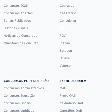
Concursos 2026
Cebraspe
Concursos Abertos
Cesgranrio
Editais Publicados
Consulplan
Histórias Visuais
FCC
Notícias de Concursos
FGV
Questões de Concurso
Idecan
Selecon
Uniase
Vunesp
CONCURSOS POR PROFISSÃO
EXAME DE ORDEM
Concursos Administrativos
OAB
Concursos Educação
Prova OAB
Concursos Fiscais
Calendário OAB
Concursos Jurídicos
Questões OAB