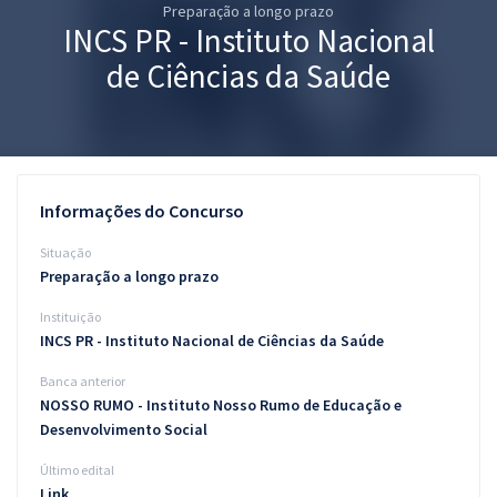
Preparação a longo prazo
Pós
INCS PR - Instituto Nacional
Graduação
de Ciências da Saúde
OAB
Mentorias
Informações do Concurso
Questões grátis
Situação
Conteúdo gratuito
Preparação a longo prazo
Instituição
Blog
INCS PR - Instituto Nacional de Ciências da Saúde
Aprovados
Banca anterior
NOSSO RUMO - Instituto Nosso Rumo de Educação e
Atendimento
Desenvolvimento Social
Último edital
Link