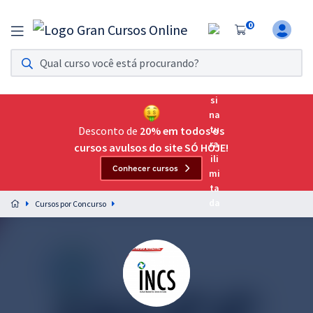
0
Assinatura Ilimitada 11
Acesso a todos os cursos. Teste grátis por 7 dias!
Assinatura OAB Até Passar
Acesso ilimitado a toda preparação para o Exame da
Desconto de
20% em todos os
Ordem, até você passar!
cursos avulsos do site SÓ HOJE!
Conhecer cursos
Residências Multiprofissionais
Preparação completa e intensiva para as principais
Cursos por Concurso
residências em saúde do Brasil
Concursos
Assinatura Ilimitada
Cursos 20% OFF