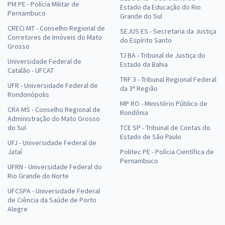
PM PE - Polícia Militar de
Estado da Educação do Rio
Pernambuco
Grande do Sul
CRECI MT - Conselho Regional de
SEJUS ES - Secretaria da Justiça
Corretores de Imóveis do Mato
do Espírito Santo
Grosso
TJ BA - Tribunal de Justiça do
Universidade Federal de
Estado da Bahia
Catalão - UFCAT
TRF 3 - Tribunal Regional Federal
UFR - Universidade Federal de
da 3ª Região
Rondonópolis
MP RO - Ministério Público de
CRA MS - Conselho Regional de
Rondônia
Administração do Mato Grosso
do Sul
TCE SP - Tribunal de Contas do
Estado de São Paulo
UFJ - Universidade Federal de
Jataí
Politec PE - Polícia Científica de
Pernambuco
UFRN - Universidade Federal do
Rio Grande do Norte
UFCSPA - Universidade Federal
de Ciência da Saúde de Porto
Alegre