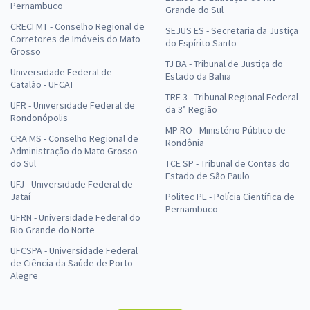
Pernambuco
Grande do Sul
CRECI MT - Conselho Regional de
SEJUS ES - Secretaria da Justiça
Corretores de Imóveis do Mato
do Espírito Santo
Grosso
TJ BA - Tribunal de Justiça do
Universidade Federal de
Estado da Bahia
Catalão - UFCAT
TRF 3 - Tribunal Regional Federal
UFR - Universidade Federal de
da 3ª Região
Rondonópolis
MP RO - Ministério Público de
CRA MS - Conselho Regional de
Rondônia
Administração do Mato Grosso
do Sul
TCE SP - Tribunal de Contas do
Estado de São Paulo
UFJ - Universidade Federal de
Jataí
Politec PE - Polícia Científica de
Pernambuco
UFRN - Universidade Federal do
Rio Grande do Norte
UFCSPA - Universidade Federal
de Ciência da Saúde de Porto
Alegre