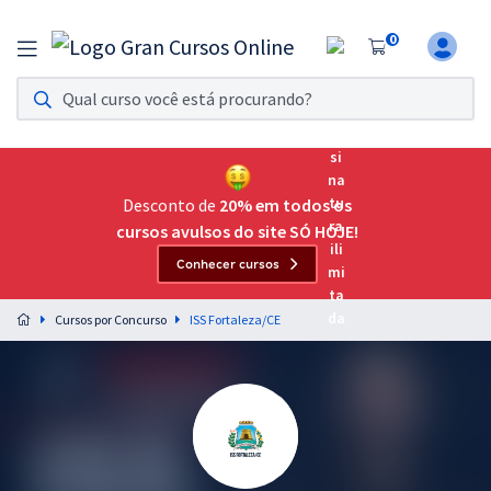
0
Assinatura Ilimitada 11
Acesso a todos os cursos. Teste grátis por 7 dias!
Assinatura OAB Até Passar
Acesso ilimitado a toda preparação para o Exame da
Desconto de
20% em todos os
Ordem, até você passar!
cursos avulsos do site SÓ HOJE!
Conhecer cursos
Residências Multiprofissionais
Preparação completa e intensiva para as principais
Cursos por Concurso
ISS Fortaleza/CE
residências em saúde do Brasil
Concursos
Assinatura Ilimitada
Cursos 20% OFF