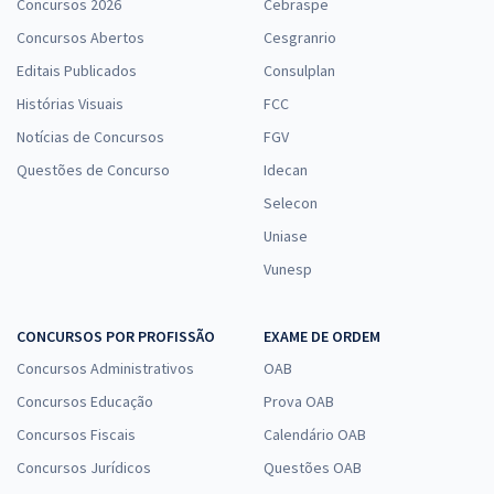
Concursos 2026
Cebraspe
Concursos Abertos
Cesgranrio
Editais Publicados
Consulplan
Histórias Visuais
FCC
Notícias de Concursos
FGV
Questões de Concurso
Idecan
Selecon
Uniase
Vunesp
CONCURSOS POR PROFISSÃO
EXAME DE ORDEM
Concursos Administrativos
OAB
Concursos Educação
Prova OAB
Concursos Fiscais
Calendário OAB
Concursos Jurídicos
Questões OAB