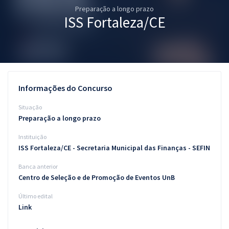
Preparação a longo prazo
Pós
ISS Fortaleza/CE
Graduação
OAB
Mentorias
Informações do Concurso
Questões grátis
Situação
Preparação a longo prazo
Conteúdo gratuito
Instituição
Blog
ISS Fortaleza/CE - Secretaria Municipal das Finanças - SEFIN
Aprovados
Banca anterior
Centro de Seleção e de Promoção de Eventos UnB
Atendimento
Último edital
Link