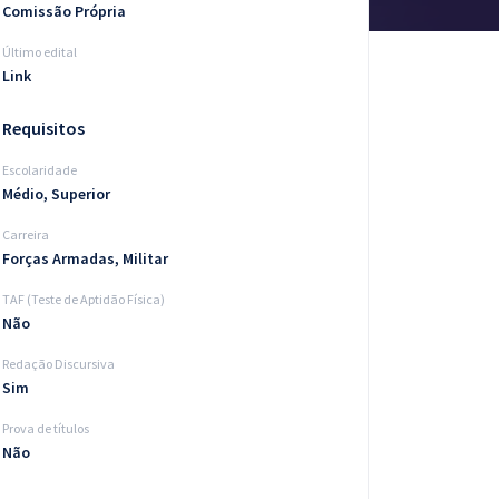
Comissão Própria
Último edital
Link
Requisitos
Escolaridade
Médio, Superior
Carreira
Forças Armadas, Militar
TAF (Teste de Aptidão Física)
Não
Redação Discursiva
Sim
Prova de títulos
Não