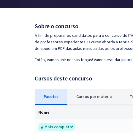
Pós
Graduação
Sobre o concurso
OAB
A fim de preparar os candidatos para o concurso do ITA
de professores experientes. O curso aborda a teoria d
Mentorias
de apoio em PDF das aulas ministradas pelos professo
Então, vamos unir nossas forças! Vamos estudar juntos
Questões grátis
Conteúdo gratuito
Cursos deste concurso
Blog
Pacotes
Cursos
p
or matéria
T
Aprovados
Nome
Atendimento
Mais completo!