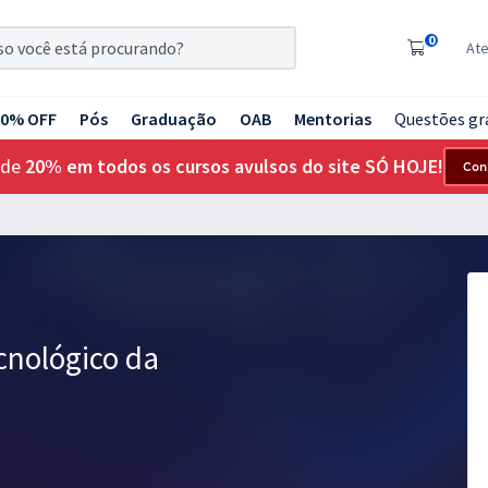
0
At
20% OFF
Pós
Graduação
OAB
Mentorias
Questões gr
 de
20% em todos os cursos avulsos do site SÓ HOJE!
Con
ecnológico da