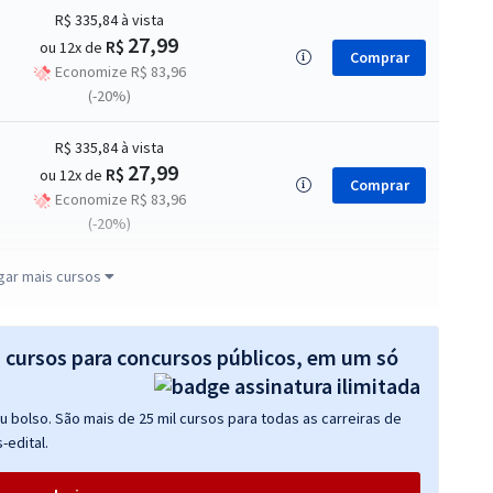
R$ 335,84
à vista
27,99
R$
ou 12x de
Comprar
Economize R$ 83,96
(-20%)
R$ 335,84
à vista
27,99
R$
ou 12x de
Comprar
Economize R$ 83,96
(-20%)
R$ 327,84
à vista
gar mais cursos
27,32
R$
ou 12x de
Comprar
Economize R$ 81,96
(-20%)
s cursos para concursos públicos, em um só
R$ 327,84
à vista
 bolso. São mais de 25 mil cursos para todas as carreiras de
27,32
R$
ou 12x de
Comprar
-edital.
Economize R$ 81,96
(-20%)