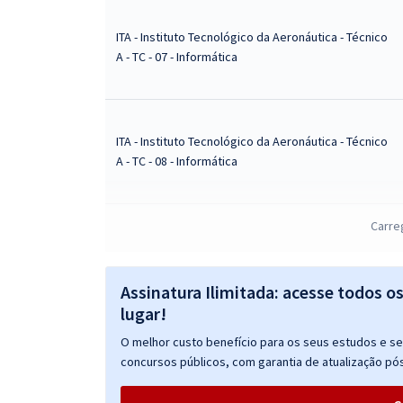
ITA - Instituto Tecnológico da Aeronáutica - Técnico
A - TC - 07 - Informática
ITA - Instituto Tecnológico da Aeronáutica - Técnico
A - TC - 08 - Informática
Carre
ITA - Instituto Tecnológico da Aeronáutica -
Conhecimentos Específicos para Técnico A - TC - 07
- Informática
Assinatura Ilimitada: acesse todos o
lugar!
ITA - Instituto Tecnológico da Aeronáutica -
O melhor custo benefício para os seus estudos e seu
Conhecimentos Específicos para Técnico A - TC - 08
concursos públicos, com garantia de atualização pós
- Informática