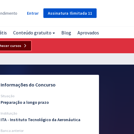
Assinatura
Ilimitada
11
endimento
Entrar
átis
Conteúdo gratuito
Blog
Aprovados
hecer cursos
Informações do Concurso
Situação
Preparação a longo prazo
Instituição
ITA - Instituto Tecnológico da Aeronáutica
Banca anterior