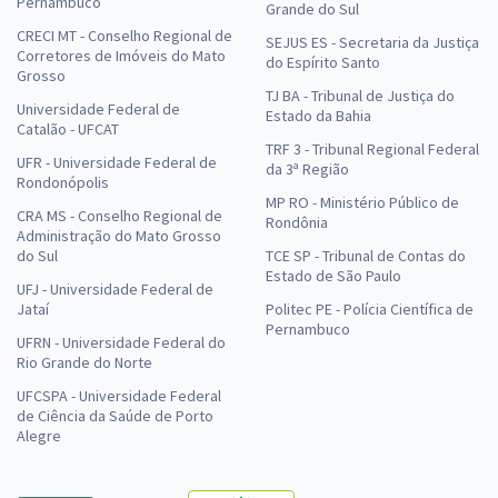
Pernambuco
Grande do Sul
CRECI MT - Conselho Regional de
SEJUS ES - Secretaria da Justiça
Corretores de Imóveis do Mato
do Espírito Santo
Grosso
TJ BA - Tribunal de Justiça do
Universidade Federal de
Estado da Bahia
Catalão - UFCAT
TRF 3 - Tribunal Regional Federal
UFR - Universidade Federal de
da 3ª Região
Rondonópolis
MP RO - Ministério Público de
CRA MS - Conselho Regional de
Rondônia
Administração do Mato Grosso
do Sul
TCE SP - Tribunal de Contas do
Estado de São Paulo
UFJ - Universidade Federal de
Jataí
Politec PE - Polícia Científica de
Pernambuco
UFRN - Universidade Federal do
Rio Grande do Norte
UFCSPA - Universidade Federal
de Ciência da Saúde de Porto
Alegre