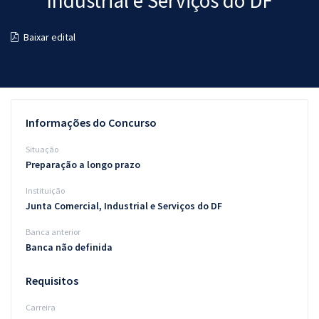
Industrial e Serviços do DF
Pós
Baixar edital
Graduação
OAB
Mentorias
Informações do Concurso
Questões grátis
Situação
Preparação a longo prazo
Conteúdo gratuito
Instituição
Blog
Junta Comercial, Industrial e Serviços do DF
Aprovados
Banca anterior
Banca não definida
Atendimento
Requisitos
Carreira