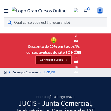
0
Assinatura Ilimitada 11
Acesso a todos os cursos. Teste grátis por 7 dias!
Assinatura OAB Até Passar
Acesso ilimitado a toda preparação para o Exame da
Desconto de
20% em todos os
Ordem, até você passar!
cursos avulsos do site SÓ HOJE!
Conhecer cursos
Residências Multiprofissionais
Preparação completa e intensiva para as principais
Cursos por Concurso
JUCIS/DF
residências em saúde do Brasil
Concursos
Assinatura Ilimitada
Preparação a longo prazo
JUCIS - Junta Comercial,
Cursos 20% OFF