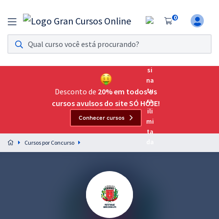
0
Assinatura Ilimitada 11
Acesso a todos os cursos. Teste grátis por 7 dias!
Assinatura OAB Até Passar
Acesso ilimitado a toda preparação para o Exame da
Desconto de
20% em todos os
Ordem, até você passar!
cursos avulsos do site SÓ HOJE!
Conhecer cursos
Residências Multiprofissionais
Preparação completa e intensiva para as principais
Cursos por Concurso
residências em saúde do Brasil
Concursos
Assinatura Ilimitada
Cursos 20% OFF