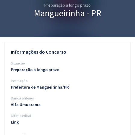
Preparação a longo prazo
Pós
Mangueirinha - PR
Graduação
OAB
Mentorias
Informações do Concurso
Questões grátis
Situação
Preparação a longo prazo
Conteúdo gratuito
Instituição
Blog
Prefeitura de Mangueirinha/PR
Aprovados
Banca anterior
Alfa Umuarama
Atendimento
Último edital
Link