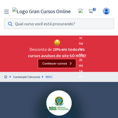
0
Assinatura Ilimitada 11
Acesso a todos os cursos. Teste grátis por 7 dias!
Assinatura OAB Até Passar
Acesso ilimitado a toda preparação para o Exame da
Desconto de
20% em todos os
Ordem, até você passar!
cursos avulsos do site SÓ HOJE!
Conhecer cursos
Residências Multiprofissionais
Preparação completa e intensiva para as principais
Cursos por Concurso
MDIC
residências em saúde do Brasil
Concursos
Assinatura Ilimitada
Cursos 20% OFF