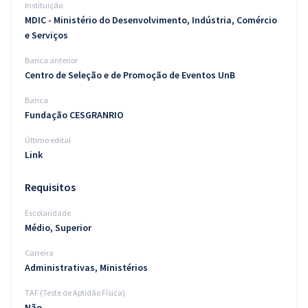
Instituição
MDIC - Ministério do Desenvolvimento, Indústria, Comércio
e Serviços
Banca anterior
Centro de Seleção e de Promoção de Eventos UnB
Banca
Fundação CESGRANRIO
Último edital
Link
Requisitos
Escolaridade
Médio, Superior
Carreira
Administrativas, Ministérios
TAF (Teste de Aptidão Física)
Não