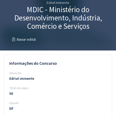
Edital iminente
Pós
MDIC - Ministério do
Graduação
Desenvolvimento, Indústria,
Comércio e Serviços
OAB
Baixar edital
Mentorias
Questões grátis
Informações do Concurso
Conteúdo gratuito
Situação
Blog
Edital iminente
Aprovados
Total de vagas
50
Atendimento
Estado
DF