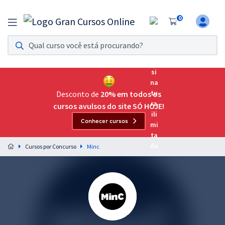
0
Assinatura Ilimitada 11
Acesso a todos os cursos. Teste grátis por 7 dias!
Assinatura OAB Até Passar
Acesso ilimitado a toda preparação para o Exame da
Desconto de
20% em todos os
Ordem, até você passar!
cursos avulsos do site SÓ HOJE!
Conhecer cursos
Residências Multiprofissionais
Preparação completa e intensiva para as principais
Cursos por Concurso
Minc
residências em saúde do Brasil
Concursos
Assinatura Ilimitada
Cursos 20% OFF