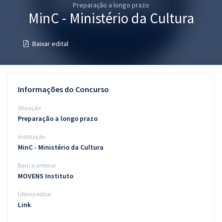
Preparação a longo prazo
Pós
MinC - Ministério da Cultura
Graduação
Baixar edital
OAB
Mentorias
Informações do Concurso
Questões grátis
Situação
Preparação a longo prazo
Conteúdo gratuito
Instituição
Blog
MinC - Ministério da Cultura
Aprovados
Banca anterior
MOVENS Instituto
Atendimento
Último edital
Link