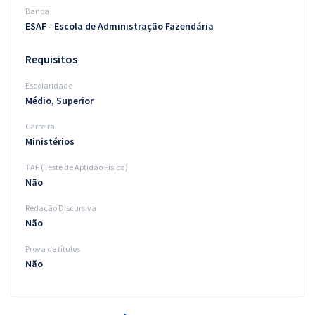
Banca
ESAF - Escola de Administração Fazendária
Requisitos
Escolaridade
Médio, Superior
Carreira
Ministérios
TAF (Teste de Aptidão Física)
Não
Redação Discursiva
Não
Prova de títulos
Não