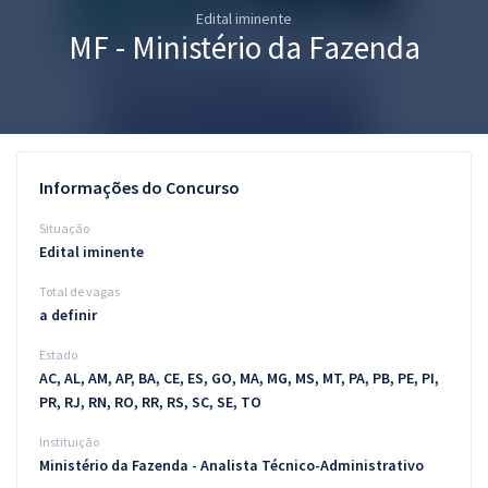
Edital iminente
Pós
MF - Ministério da Fazenda
Graduação
OAB
Mentorias
Informações do Concurso
Questões grátis
Situação
Edital iminente
Conteúdo gratuito
Total de vagas
Blog
a definir
Aprovados
Estado
AC, AL, AM, AP, BA, CE, ES, GO, MA, MG, MS, MT, PA, PB, PE, PI,
PR, RJ, RN, RO, RR, RS, SC, SE, TO
Atendimento
Instituição
Ministério da Fazenda - Analista Técnico-Administrativo