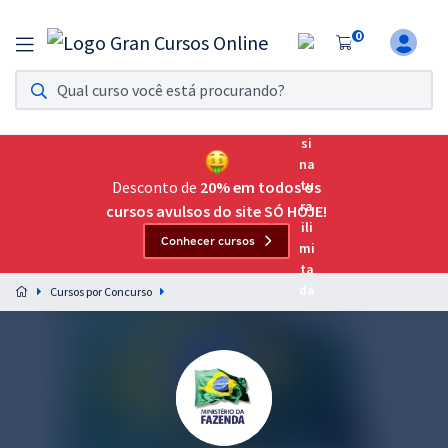
0
Assinatura Ilimitada 11
Acesso a todos os cursos. Teste grátis por 7 dias!
Assinatura OAB Até Passar
Acesso ilimitado a toda preparação para o Exame da
Desconto de
20% em todos os
Ordem, até você passar!
cursos avulsos do site SÓ HOJE!
Conhecer cursos
Residências Multiprofissionais
Preparação completa e intensiva para as principais
Cursos por Concurso
residências em saúde do Brasil
Concursos
Assinatura Ilimitada
Cursos 20% OFF