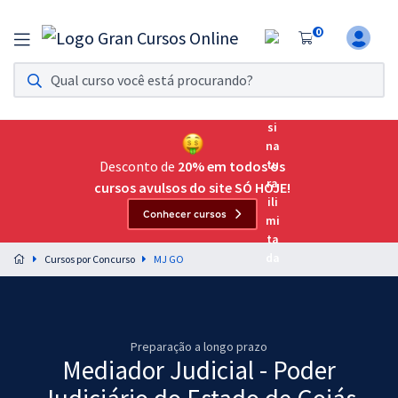
0
Assinatura Ilimitada 11
Acesso a todos os cursos. Teste grátis por 7 dias!
Assinatura OAB Até Passar
Acesso ilimitado a toda preparação para o Exame da
Desconto de
20% em todos os
Ordem, até você passar!
cursos avulsos do site SÓ HOJE!
Conhecer cursos
Residências Multiprofissionais
Preparação completa e intensiva para as principais
Cursos por Concurso
MJ GO
residências em saúde do Brasil
Concursos
Assinatura Ilimitada
Preparação a longo prazo
Mediador Judicial - Poder
Cursos 20% OFF