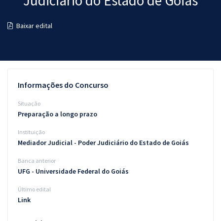
Judiciário do Estado de Goiás
Pós
Baixar edital
Graduação
OAB
Mentorias
Informações do Concurso
Questões grátis
Situação
Preparação a longo prazo
Conteúdo gratuito
Instituição
Blog
Mediador Judicial - Poder Judiciário do Estado de Goiás
Aprovados
Banca anterior
UFG - Universidade Federal do Goiás
Atendimento
Último edital
Link