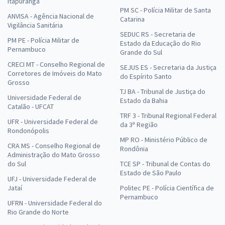
Itapuranga
PM SC - Polícia Militar de Santa
ANVISA - Agência Nacional de
Catarina
Vigilância Sanitária
SEDUC RS - Secretaria de
PM PE - Polícia Militar de
Estado da Educação do Rio
Pernambuco
Grande do Sul
CRECI MT - Conselho Regional de
SEJUS ES - Secretaria da Justiça
Corretores de Imóveis do Mato
do Espírito Santo
Grosso
TJ BA - Tribunal de Justiça do
Universidade Federal de
Estado da Bahia
Catalão - UFCAT
TRF 3 - Tribunal Regional Federal
UFR - Universidade Federal de
da 3ª Região
Rondonópolis
MP RO - Ministério Público de
CRA MS - Conselho Regional de
Rondônia
Administração do Mato Grosso
do Sul
TCE SP - Tribunal de Contas do
Estado de São Paulo
UFJ - Universidade Federal de
Jataí
Politec PE - Polícia Científica de
Pernambuco
UFRN - Universidade Federal do
Rio Grande do Norte