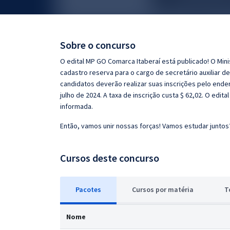
Pós
Graduação
Sobre o concurso
OAB
O edital MP GO Comarca Itaberaí está publicado! O Min
cadastro reserva para o cargo de secretário auxiliar d
Mentorias
candidatos deverão realizar suas inscrições pelo ende
julho de 2024. A taxa de inscrição custa $ 62,02. O edit
informada.
Questões grátis
Então, vamos unir nossas forças! Vamos estudar juntos
Conteúdo gratuito
Blog
Cursos deste concurso
Aprovados
Pacotes
Cursos
p
or matéria
T
Atendimento
Nome