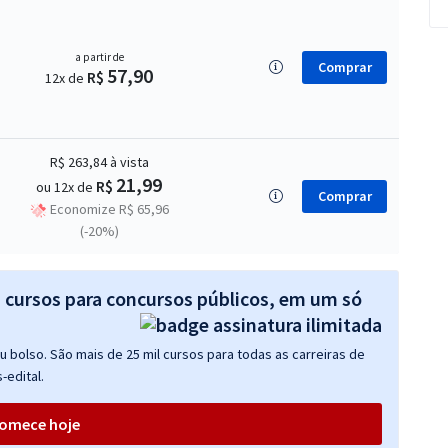
a partir de
Comprar
57,90
R$
12x de
R$ 263,84
à vista
21,99
R$
ou 12x de
Comprar
Economize R$ 65,96
(-20%)
s cursos para concursos públicos, em um só
 bolso. São mais de 25 mil cursos para todas as carreiras de
-edital.
omece hoje