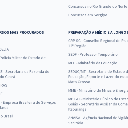
Concursos no Rio Grande do Norte
Concursos em Sergipe
RSOS MAIS PROCURADOS
PREPARAÇÃO A MÉDIO E A LONGO
CRP SC - Conselho Regional de Psic
12ª Região
 DELTA
SEDF - Professor Temporário
Polícia Militar do Estado de
s
MEC - Ministério da Educação
E - Secretaria da Fazenda do
SEDUC/MT - Secretaria de Estado 
 do Ceará
Educação, Esporte e Lazer do est
Mato Grosso
BRAS
MME - Ministério de Minas e Energi
DF
MP GO - Ministério Público do Esta
- Empresa Brasileira de Serviços
Goiás - Secretário Auxiliar da Com
lares
Itapuranga
o Brasil
ANVISA - Agência Nacional de Vigilâ
Sanitária