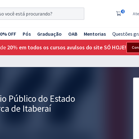
0
At
20% OFF
Pós
Graduação
OAB
Mentorias
Questões gr
 de
20% em todos os cursos avulsos do site SÓ HOJE!
Con
io Público do Estado
ca de Itaberaí