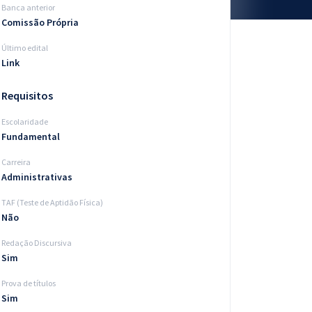
Banca anterior
Comissão Própria
Último edital
Link
Requisitos
Escolaridade
Fundamental
Carreira
Administrativas
TAF (Teste de Aptidão Física)
Não
Redação Discursiva
Sim
Prova de títulos
Sim