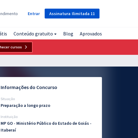
Assinatura
Ilimitada
11
endimento
Entrar
átis
Conteúdo gratuito
Blog
Aprovados
hecer cursos
Informações do Concurso
Situação
Preparação a longo prazo
Instituição
MP GO - Ministério Público do Estado de Goiás -
Itaberaí