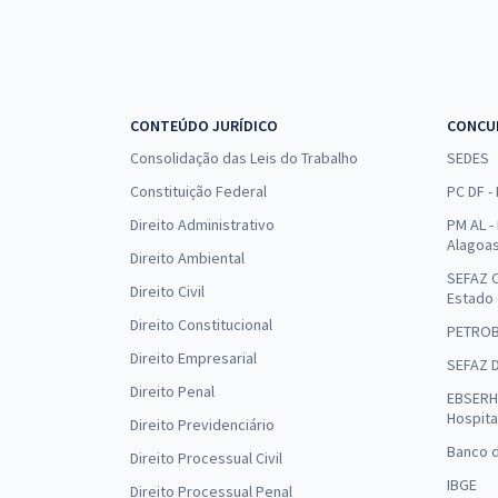
CONTEÚDO JURÍDICO
CONCU
Consolidação das Leis do Trabalho
SEDES
Constituição Federal
PC DF -
Direito Administrativo
PM AL - 
Alagoa
Direito Ambiental
SEFAZ C
Direito Civil
Estado
Direito Constitucional
PETRO
Direito Empresarial
SEFAZ 
Direito Penal
EBSERH 
Hospita
Direito Previdenciário
Banco d
Direito Processual Civil
IBGE
Direito Processual Penal