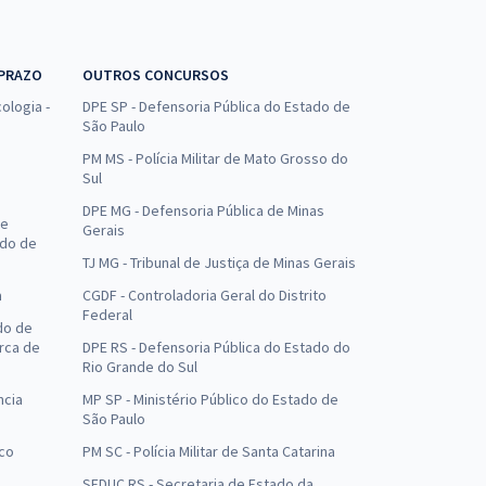
 PRAZO
OUTROS CONCURSOS
ologia -
DPE SP - Defensoria Pública do Estado de
São Paulo
PM MS - Polícia Militar de Mato Grosso do
Sul
DPE MG - Defensoria Pública de Minas
de
Gerais
ado de
TJ MG - Tribunal de Justiça de Minas Gerais
a
CGDF - Controladoria Geral do Distrito
Federal
do de
arca de
DPE RS - Defensoria Pública do Estado do
Rio Grande do Sul
ncia
MP SP - Ministério Público do Estado de
São Paulo
uco
PM SC - Polícia Militar de Santa Catarina
SEDUC RS - Secretaria de Estado da