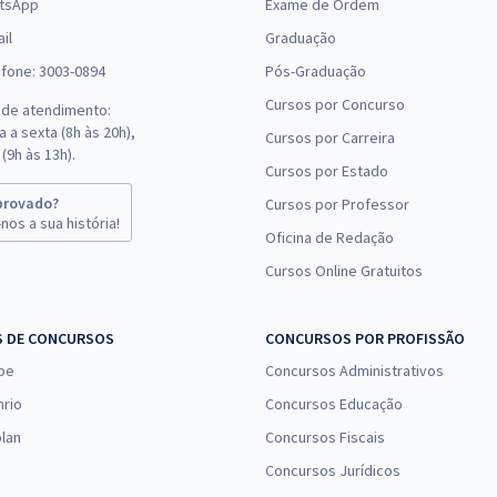
tsApp
Exame de Ordem
il
Graduação
efone: 3003-0894
Pós-Graduação
Cursos por Concurso
 de atendimento:
 a sexta (8h às 20h),
Cursos por Carreira
(9h às 13h).
Cursos por Estado
provado?
Cursos por Professor
nos a sua história!
Oficina de Redação
Cursos Online Gratuitos
S DE CONCURSOS
CONCURSOS POR PROFISSÃO
pe
Concursos Administrativos
nrio
Concursos Educação
lan
Concursos Fiscais
Concursos Jurídicos