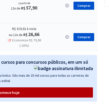
a partir de
Comprar
57,90
R$
12x de
R$ 319,92
à vista
26,66
R$
ou 12x de
Comprar
Economize R$ 79,98
(-20%)
s cursos para concursos públicos, em um só
 bolso. São mais de 25 mil cursos para todas as carreiras de
-edital.
omece hoje