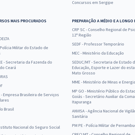
Concursos em Sergipe
RSOS MAIS PROCURADOS
PREPARAÇÃO A MÉDIO E A LONGO
CRP SC - Conselho Regional de Psic
12ª Região
 DELTA
SEDF - Professor Temporário
Polícia Militar do Estado de
s
MEC - Ministério da Educação
E - Secretaria da Fazenda do
SEDUC/MT - Secretaria de Estado 
 do Ceará
Educação, Esporte e Lazer do est
Mato Grosso
BRAS
MME - Ministério de Minas e Energi
DF
MP GO - Ministério Público do Esta
- Empresa Brasileira de Serviços
Goiás - Secretário Auxiliar da Com
lares
Itapuranga
o Brasil
ANVISA - Agência Nacional de Vigilâ
Sanitária
PM PE - Polícia Militar de Pernamb
Instituto Nacional do Seguro Social
CRECI MT - Conselho Regional de