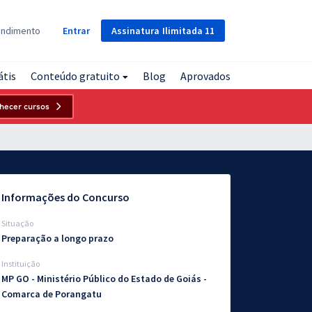
Assinatura
Ilimitada
11
endimento
Entrar
átis
Conteúdo gratuito
Blog
Aprovados
hecer cursos
Informações do Concurso
Situação
Preparação a longo prazo
Instituição
MP GO - Ministério Público do Estado de Goiás -
Comarca de Porangatu