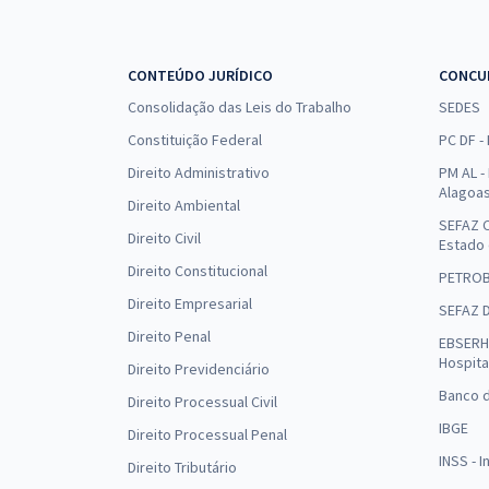
CONTEÚDO JURÍDICO
CONCU
Consolidação das Leis do Trabalho
SEDES
Constituição Federal
PC DF -
Direito Administrativo
PM AL - 
Alagoa
Direito Ambiental
SEFAZ C
Direito Civil
Estado
Direito Constitucional
PETRO
Direito Empresarial
SEFAZ 
Direito Penal
EBSERH 
Hospita
Direito Previdenciário
Banco d
Direito Processual Civil
IBGE
Direito Processual Penal
INSS - 
Direito Tributário