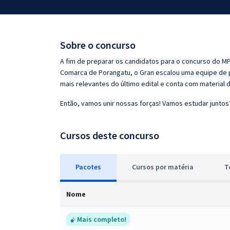
Pós
Graduação
Sobre o concurso
OAB
A fim de preparar os candidatos para o concurso do MP G
Comarca de Porangatu, o Gran escalou uma equipe de p
Mentorias
mais relevantes do último edital e conta com material
Então, vamos unir nossas forças! Vamos estudar juntos
Questões grátis
Conteúdo gratuito
Cursos deste concurso
Blog
Pacotes
Cursos
p
or matéria
T
Aprovados
Nome
Atendimento
Mais completo!