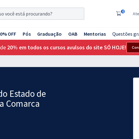
0
At
20% OFF
Pós
Graduação
OAB
Mentorias
Questões gr
 de
20% em todos os cursos avulsos do site SÓ HOJE!
Con
 do Estado de
 da Comarca