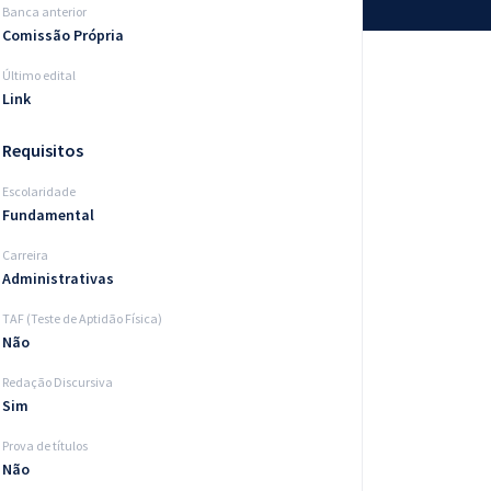
Banca anterior
Comissão Própria
Último edital
Link
Requisitos
Escolaridade
Fundamental
Carreira
Administrativas
TAF (Teste de Aptidão Física)
Não
Redação Discursiva
Sim
Prova de títulos
Não