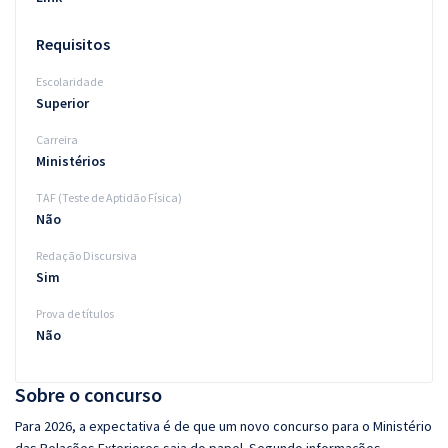
Requisitos
Escolaridade
Superior
Carreira
Ministérios
TAF (Teste de Aptidão Física)
Não
Redação Discursiva
Sim
Prova de títulos
Não
Sobre o concurso
Para 2026, a expectativa é de que um novo concurso para o Ministério