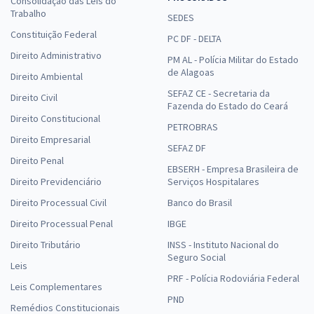
Consolidação das Leis do
Trabalho
SEDES
Constituição Federal
PC DF - DELTA
Direito Administrativo
PM AL - Polícia Militar do Estado
de Alagoas
Direito Ambiental
SEFAZ CE - Secretaria da
Direito Civil
Fazenda do Estado do Ceará
Direito Constitucional
PETROBRAS
Direito Empresarial
SEFAZ DF
Direito Penal
EBSERH - Empresa Brasileira de
Direito Previdenciário
Serviços Hospitalares
Direito Processual Civil
Banco do Brasil
Direito Processual Penal
IBGE
Direito Tributário
INSS - Instituto Nacional do
Seguro Social
Leis
PRF - Polícia Rodoviária Federal
Leis Complementares
PND
Remédios Constitucionais