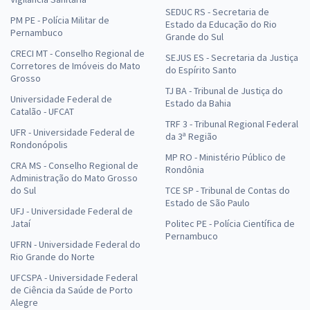
SEDUC RS - Secretaria de
PM PE - Polícia Militar de
Estado da Educação do Rio
Pernambuco
Grande do Sul
CRECI MT - Conselho Regional de
SEJUS ES - Secretaria da Justiça
Corretores de Imóveis do Mato
do Espírito Santo
Grosso
TJ BA - Tribunal de Justiça do
Universidade Federal de
Estado da Bahia
Catalão - UFCAT
TRF 3 - Tribunal Regional Federal
UFR - Universidade Federal de
da 3ª Região
Rondonópolis
MP RO - Ministério Público de
CRA MS - Conselho Regional de
Rondônia
Administração do Mato Grosso
do Sul
TCE SP - Tribunal de Contas do
Estado de São Paulo
UFJ - Universidade Federal de
Jataí
Politec PE - Polícia Científica de
Pernambuco
UFRN - Universidade Federal do
Rio Grande do Norte
UFCSPA - Universidade Federal
de Ciência da Saúde de Porto
Alegre