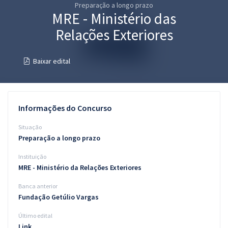
Preparação a longo prazo
Pós
MRE - Ministério das
Graduação
Relações Exteriores
OAB
Baixar edital
Mentorias
Questões grátis
Informações do Concurso
Conteúdo gratuito
Situação
Preparação a longo prazo
Blog
Instituição
Aprovados
MRE - Ministério da Relações Exteriores
Banca anterior
Atendimento
Fundação Getúlio Vargas
Último edital
Link