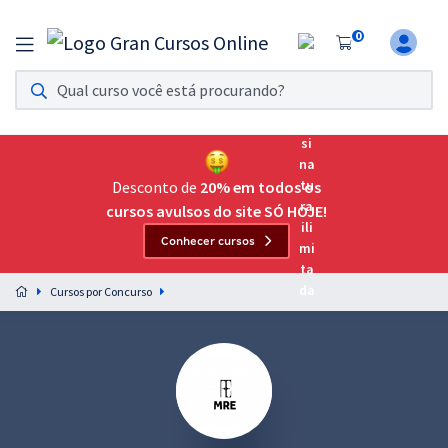
0
Assinatura Ilimitada 11
Acesso a todos os cursos. Teste grátis por 7 dias!
Assinatura OAB Até Passar
Acesso ilimitado a toda preparação para o Exame da
Desconto de
20% em todos os
Ordem, até você passar!
cursos avulsos do site SÓ HOJE!
Conhecer cursos
Residências Multiprofissionais
Preparação completa e intensiva para as principais
Cursos por Concurso
residências em saúde do Brasil
Concursos
Assinatura Ilimitada
Cursos 20% OFF