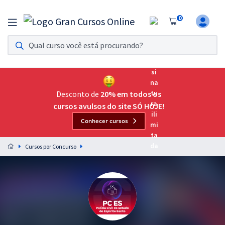
0
Assinatura Ilimitada 11
Acesso a todos os cursos. Teste grátis por 7 dias!
Assinatura OAB Até Passar
Acesso ilimitado a toda preparação para o Exame da
Desconto de
20% em todos os
Ordem, até você passar!
cursos avulsos do site SÓ HOJE!
Conhecer cursos
Residências Multiprofissionais
Preparação completa e intensiva para as principais
Cursos por Concurso
residências em saúde do Brasil
Concursos
Assinatura Ilimitada
Cursos 20% OFF