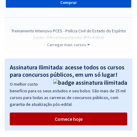
Comprar
Treinamento Intensivo PCES - Polícia Civil do Estado do Espírito
Santo - Oficial Investigador (Pós-Edital)
Carregar mais cursos
R$ 239,92
à vista
19,99
R$
ou 12x de
Economize R$ 59,98 (-20%)
Assinatura Ilimitada: acesse todos os cursos
Comprar
para concursos públicos, em um só lugar!
O melhor custo
benefício para os seus estudos e seu bolso. São mais de 25 mil
cursos para todas as carreiras de concursos públicos, com
Curso gratuito - PC ES - Polícia Civil do Estado do Espírito Santo -
garantia de atualização pós-edital.
Oficial Investigador
De:
R$ 200,00
Comece hoje
0,00
R$
por
Comprar