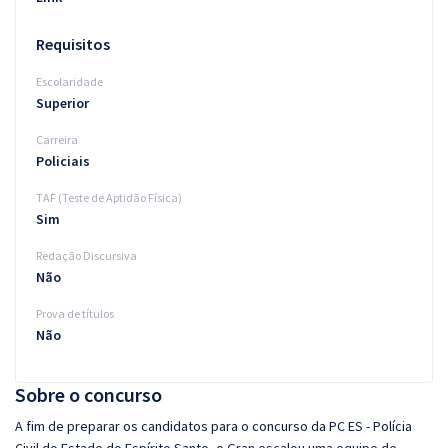
Requisitos
Escolaridade
Superior
Carreira
Policiais
TAF (Teste de Aptidão Física)
Sim
Redação Discursiva
Não
Prova de títulos
Não
Sobre o concurso
A fim de preparar os candidatos para o concurso da PC ES - Polícia