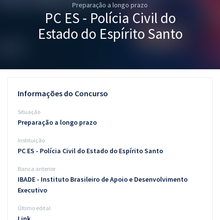
Preparação a longo prazo
Pós
PC ES - Polícia Civil do
Graduação
Estado do Espírito Santo
OAB
Mentorias
Informações do Concurso
Questões grátis
Situação
Conteúdo gratuito
Preparação a longo prazo
Instituição
Blog
PC ES - Polícia Civil do Estado do Espírito Santo
Aprovados
Banca anterior
IBADE - Instituto Brasileiro de Apoio e Desenvolvimento
Atendimento
Executivo
Último edital
Link