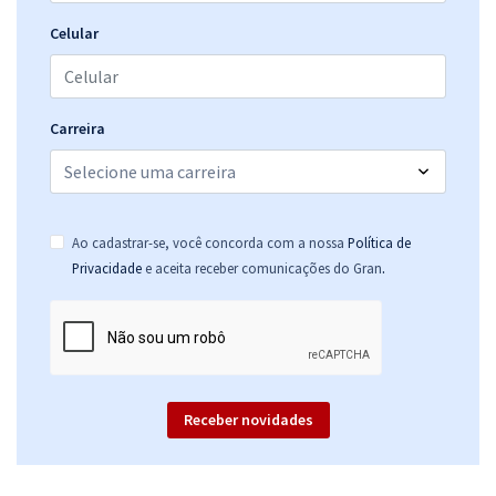
Comprar
Celular
PC ES - Polícia Civil do Estado do Espírito Santo - Delegado de Polícia
Carreira
R$ 719,04
à vista
59,92
R$
ou 12x de
Economize R$ 179,76 (-20%)
Ao cadastrar-se, você concorda com a nossa
Política de
Comprar
.
Privacidade
e aceita receber comunicações do Gran
Receber novidades