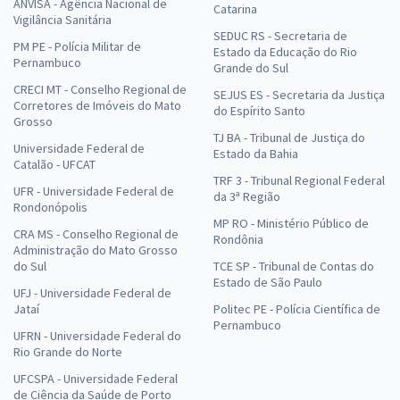
ANVISA - Agência Nacional de
Catarina
Vigilância Sanitária
SEDUC RS - Secretaria de
PM PE - Polícia Militar de
Estado da Educação do Rio
Pernambuco
Grande do Sul
CRECI MT - Conselho Regional de
SEJUS ES - Secretaria da Justiça
Corretores de Imóveis do Mato
do Espírito Santo
Grosso
TJ BA - Tribunal de Justiça do
Universidade Federal de
Estado da Bahia
Catalão - UFCAT
TRF 3 - Tribunal Regional Federal
UFR - Universidade Federal de
da 3ª Região
Rondonópolis
MP RO - Ministério Público de
CRA MS - Conselho Regional de
Rondônia
Administração do Mato Grosso
do Sul
TCE SP - Tribunal de Contas do
Estado de São Paulo
UFJ - Universidade Federal de
Jataí
Politec PE - Polícia Científica de
Pernambuco
UFRN - Universidade Federal do
Rio Grande do Norte
UFCSPA - Universidade Federal
de Ciência da Saúde de Porto