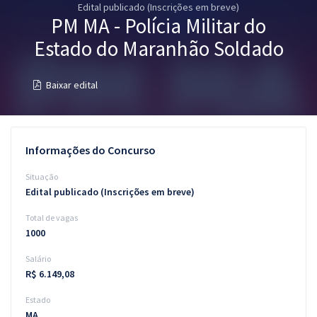
Edital publicado (Inscrições em breve)
Pós
PM MA - Polícia Militar do
Graduação
Estado do Maranhão Soldado
OAB
Baixar edital
Mentorias
Questões grátis
Informações do Concurso
Conteúdo gratuito
Situação
Edital publicado (Inscrições em breve)
Blog
Total de vagas
Aprovados
1000
Salário
Atendimento
R$ 6.149,08
Estado
MA