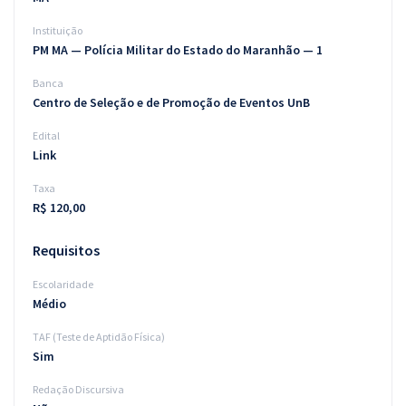
Instituição
PM MA — Polícia Militar do Estado do Maranhão — 1
Banca
Centro de Seleção e de Promoção de Eventos UnB
Edital
Link
Taxa
R$ 120,00
Requisitos
Escolaridade
Médio
TAF (Teste de Aptidão Física)
Sim
Redação Discursiva