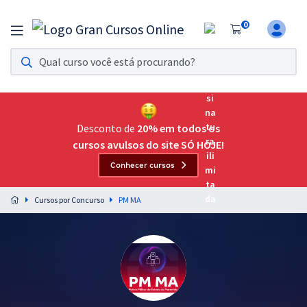
0
Assinatura Ilimitada 11
Acesso a todos os cursos. Teste grátis por 7 dias!
Assinatura OAB Até Passar
Acesso ilimitado a toda preparação para o Exame da
Desconto de
20% em todos os
Ordem, até você passar!
cursos avulsos do site SÓ HOJE!
Conhecer cursos
Residências Multiprofissionais
Preparação completa e intensiva para as principais
Cursos por Concurso
PM MA
residências em saúde do Brasil
Concursos
Assinatura Ilimitada
Cursos 20% OFF