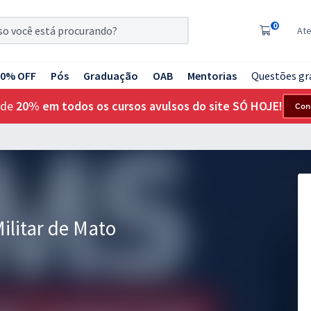
0
At
20% OFF
Pós
Graduação
OAB
Mentorias
Questões gr
 de
20% em todos os cursos avulsos do site SÓ HOJE!
Con
ilitar de Mato