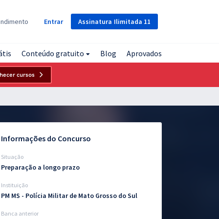
Assinatura
Ilimitada
11
endimento
Entrar
átis
Conteúdo gratuito
Blog
Aprovados
hecer cursos
Informações do Concurso
Situação
Preparação a longo prazo
Instituição
PM MS - Polícia Militar de Mato Grosso do Sul
Banca anterior