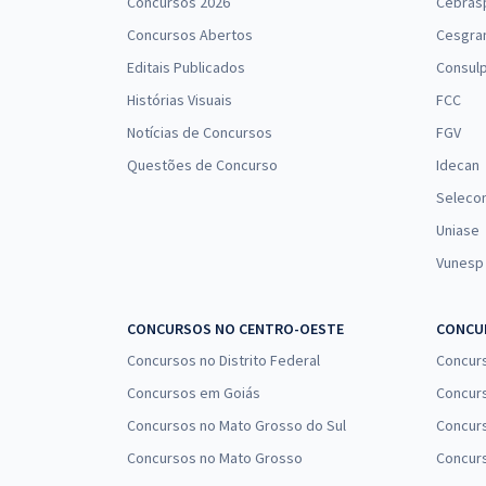
Concursos 2026
Cebras
Concursos Abertos
Cesgra
Editais Publicados
Consulp
Histórias Visuais
FCC
Notícias de Concursos
FGV
Questões de Concurso
Idecan
Seleco
Uniase
Vunesp
CONCURSOS NO CENTRO-OESTE
CONCUR
Concursos no Distrito Federal
Concur
Concursos em Goiás
Concurs
Concursos no Mato Grosso do Sul
Concurs
Concursos no Mato Grosso
Concurs