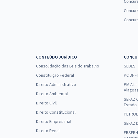
Concur
Concurs
Concur
CONTEÚDO JURÍDICO
CONCU
Consolidação das Leis do Trabalho
SEDES
Constituição Federal
PC DF -
Direito Administrativo
PM AL - 
Alagoa
Direito Ambiental
SEFAZ C
Direito Civil
Estado
Direito Constitucional
PETRO
Direito Empresarial
SEFAZ 
Direito Penal
EBSERH 