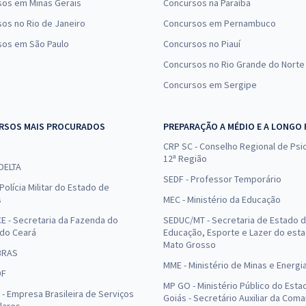
sos em Minas Gerais
Concursos na Paraíba
os no Rio de Janeiro
Concursos em Pernambuco
sos em São Paulo
Concursos no Piauí
Concursos no Rio Grande do Norte
Concursos em Sergipe
RSOS MAIS PROCURADOS
PREPARAÇÃO A MÉDIO E A LONGO
CRP SC - Conselho Regional de Psic
12ª Região
 DELTA
SEDF - Professor Temporário
Polícia Militar do Estado de
s
MEC - Ministério da Educação
E - Secretaria da Fazenda do
SEDUC/MT - Secretaria de Estado 
 do Ceará
Educação, Esporte e Lazer do est
Mato Grosso
BRAS
MME - Ministério de Minas e Energi
DF
MP GO - Ministério Público do Esta
- Empresa Brasileira de Serviços
Goiás - Secretário Auxiliar da Com