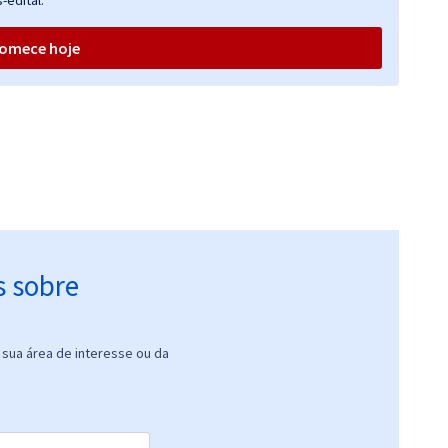
-edital.
omece hoje
s sobre
sua área de interesse ou da