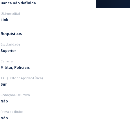
Banca não definida
Último edital
Link
Requisitos
Escolaridade
Superior
Carreira
Militar, Policiais
TAF (Teste de Aptidão Física)
Sim
Redação Discursiva
Não
Prova de títulos
Não