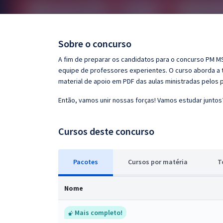
Pós
Graduação
Sobre o concurso
OAB
A fim de preparar os candidatos para o concurso PM MS 
equipe de professores experientes. O curso aborda a t
Mentorias
material de apoio em PDF das aulas ministradas pelos 
Então, vamos unir nossas forças! Vamos estudar juntos
Questões grátis
Conteúdo gratuito
Cursos deste concurso
Blog
Pacotes
Cursos
p
or matéria
T
Aprovados
Nome
Atendimento
Mais completo!