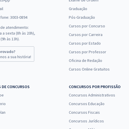
tsApp
Exame de Ordem
il
Graduação
efone: 3003-0894
Pós-Graduação
Cursos por Concurso
 de atendimento:
 a sexta (8h às 20h),
Cursos por Carreira
(9h às 13h).
Cursos por Estado
provado?
Cursos por Professor
nos a sua história!
Oficina de Redação
Cursos Online Gratuitos
S DE CONCURSOS
CONCURSOS POR PROFISSÃO
pe
Concursos Administrativos
nrio
Concursos Educação
lan
Concursos Fiscais
Concursos Jurídicos