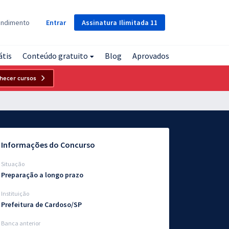
Assinatura
Ilimitada
11
endimento
Entrar
átis
Conteúdo gratuito
Blog
Aprovados
hecer cursos
Informações do Concurso
Situação
Preparação a longo prazo
Instituição
Prefeitura de Cardoso/SP
Banca anterior