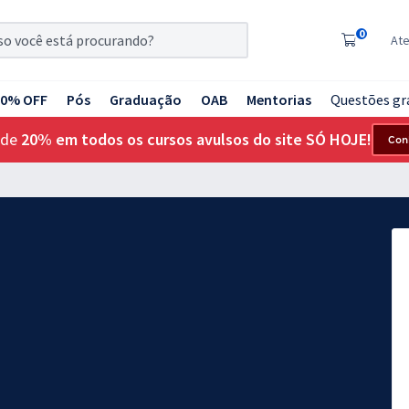
0
At
20% OFF
Pós
Graduação
OAB
Mentorias
Questões gr
 de
20% em todos os cursos avulsos do site SÓ HOJE!
Con