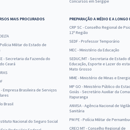
Concursos em Sergipe
RSOS MAIS PROCURADOS
PREPARAÇÃO A MÉDIO E A LONGO
CRP SC - Conselho Regional de Psic
12ª Região
 DELTA
SEDF - Professor Temporário
Polícia Militar do Estado de
s
MEC - Ministério da Educação
E - Secretaria da Fazenda do
SEDUC/MT - Secretaria de Estado 
 do Ceará
Educação, Esporte e Lazer do est
Mato Grosso
BRAS
MME - Ministério de Minas e Energi
DF
MP GO - Ministério Público do Esta
- Empresa Brasileira de Serviços
Goiás - Secretário Auxiliar da Com
lares
Itapuranga
o Brasil
ANVISA - Agência Nacional de Vigilâ
Sanitária
PM PE - Polícia Militar de Pernamb
Instituto Nacional do Seguro Social
CRECI MT - Conselho Regional de