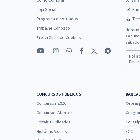
Como Comprar
Wha
Loja Social
E-ma
Programa de Afiliados
Tel
Trabalhe Conosco
Horário
segunda
Preferência de Cookies
sábado 
Foi a
Envie-
CONCURSOS PÚBLICOS
BANCA
Concursos 2026
Cebras
Concursos Abertos
Cesgra
Editais Publicados
Consulp
Histórias Visuais
FCC