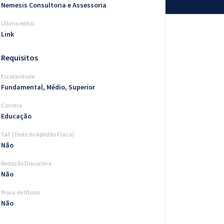
Nemesis Consultoria e Assessoria
Último edital
Link
Requisitos
Escolaridade
Fundamental, Médio, Superior
Carreira
Educação
TAF (Teste de Aptidão Física)
Não
Redação Discursiva
Não
Prova de títulos
Não