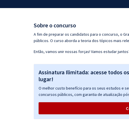
Pós
Graduação
Sobre o concurso
OAB
A fim de preparar os candidatos para o concurso, o G
públicos. O curso aborda a teoria dos tópicos mais rele
Mentorias
Então, vamos unir nossas forças! Vamos estudar juntos
Questões grátis
Assinatura Ilimitada: acesse todos o
Conteúdo gratuito
lugar!
Blog
O melhor custo benefício para os seus estudos e seu
Aprovados
concursos públicos, com garantia de atualização pós
C
Atendimento