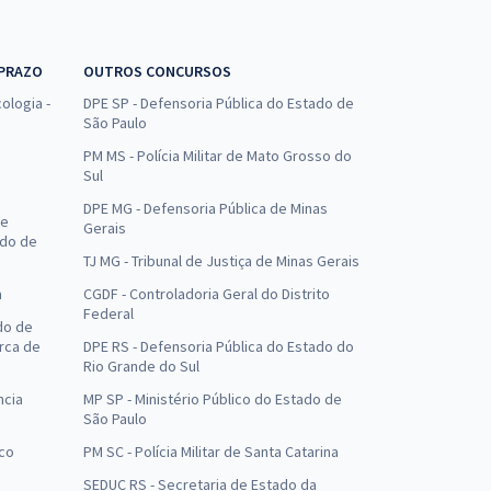
 PRAZO
OUTROS CONCURSOS
ologia -
DPE SP - Defensoria Pública do Estado de
São Paulo
PM MS - Polícia Militar de Mato Grosso do
Sul
DPE MG - Defensoria Pública de Minas
de
Gerais
ado de
TJ MG - Tribunal de Justiça de Minas Gerais
a
CGDF - Controladoria Geral do Distrito
Federal
do de
arca de
DPE RS - Defensoria Pública do Estado do
Rio Grande do Sul
ncia
MP SP - Ministério Público do Estado de
São Paulo
uco
PM SC - Polícia Militar de Santa Catarina
SEDUC RS - Secretaria de Estado da