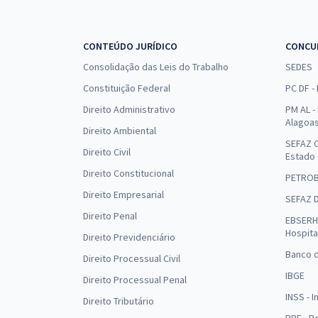
CONTEÚDO JURÍDICO
CONCU
Consolidação das Leis do Trabalho
SEDES
Constituição Federal
PC DF -
Direito Administrativo
PM AL - 
Alagoa
Direito Ambiental
SEFAZ C
Direito Civil
Estado
Direito Constitucional
PETRO
Direito Empresarial
SEFAZ 
Direito Penal
EBSERH 
Hospita
Direito Previdenciário
Banco d
Direito Processual Civil
IBGE
Direito Processual Penal
INSS - 
Direito Tributário