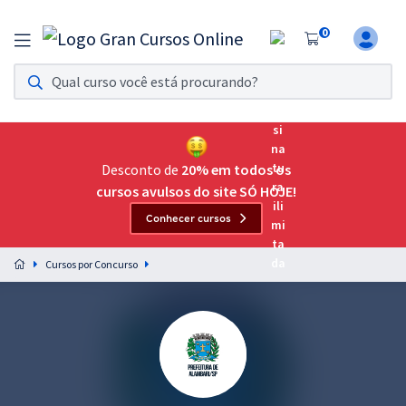
0
Assinatura Ilimitada 11
Acesso a todos os cursos. Teste grátis por 7 dias!
Assinatura OAB Até Passar
Acesso ilimitado a toda preparação para o Exame da
Desconto de
20% em todos os
Ordem, até você passar!
cursos avulsos do site SÓ HOJE!
Conhecer cursos
Residências Multiprofissionais
Preparação completa e intensiva para as principais
Cursos por Concurso
residências em saúde do Brasil
Concursos
Assinatura Ilimitada
Cursos 20% OFF