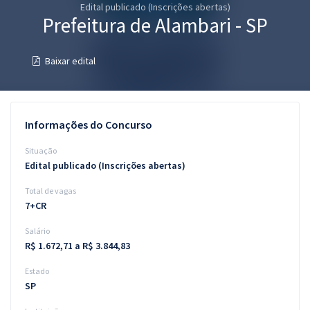
Edital publicado (Inscrições abertas)
Pós
Prefeitura de Alambari - SP
Graduação
Baixar edital
OAB
Mentorias
Informações do Concurso
Questões grátis
Situação
Edital publicado (Inscrições abertas)
Conteúdo gratuito
Total de vagas
Blog
7+CR
Aprovados
Salário
R$ 1.672,71 a R$ 3.844,83
Atendimento
Estado
SP