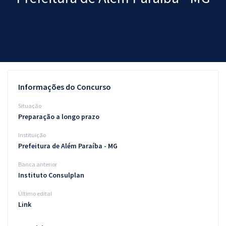
Pós
Graduação
OAB
Mentorias
Informações do Concurso
Questões grátis
Situação
Preparação a longo prazo
Conteúdo gratuito
Instituição
Blog
Prefeitura de Além Paraíba - MG
Aprovados
Banca anterior
Instituto Consulplan
Atendimento
Último edital
Link