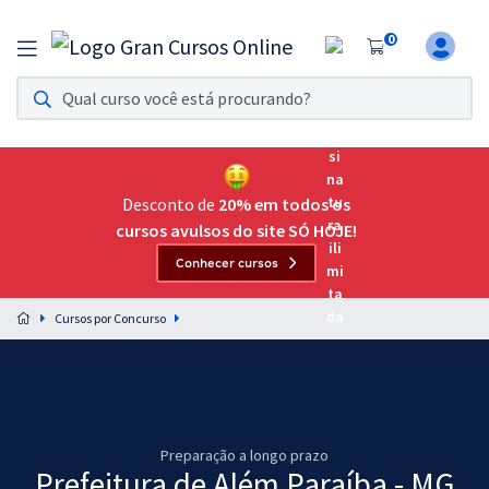
0
Assinatura Ilimitada 11
Acesso a todos os cursos. Teste grátis por 7 dias!
Assinatura OAB Até Passar
Acesso ilimitado a toda preparação para o Exame da
Desconto de
20% em todos os
Ordem, até você passar!
cursos avulsos do site SÓ HOJE!
Conhecer cursos
Residências Multiprofissionais
Preparação completa e intensiva para as principais
Cursos por Concurso
residências em saúde do Brasil
Concursos
Assinatura Ilimitada
Preparação a longo prazo
Cursos 20% OFF
Prefeitura de Além Paraíba - MG