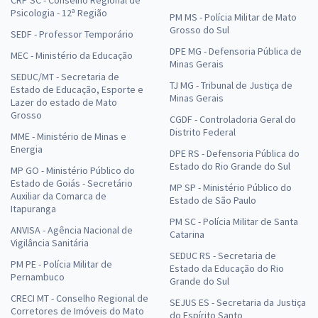
CRP SC - Conselho Regional de
Psicologia - 12ª Região
PM MS - Polícia Militar de Mato
Grosso do Sul
SEDF - Professor Temporário
DPE MG - Defensoria Pública de
MEC - Ministério da Educação
Minas Gerais
SEDUC/MT - Secretaria de
TJ MG - Tribunal de Justiça de
Estado de Educação, Esporte e
Minas Gerais
Lazer do estado de Mato
Grosso
CGDF - Controladoria Geral do
Distrito Federal
MME - Ministério de Minas e
Energia
DPE RS - Defensoria Pública do
Estado do Rio Grande do Sul
MP GO - Ministério Público do
Estado de Goiás - Secretário
MP SP - Ministério Público do
Auxiliar da Comarca de
Estado de São Paulo
Itapuranga
PM SC - Polícia Militar de Santa
ANVISA - Agência Nacional de
Catarina
Vigilância Sanitária
SEDUC RS - Secretaria de
PM PE - Polícia Militar de
Estado da Educação do Rio
Pernambuco
Grande do Sul
CRECI MT - Conselho Regional de
SEJUS ES - Secretaria da Justiça
Corretores de Imóveis do Mato
do Espírito Santo