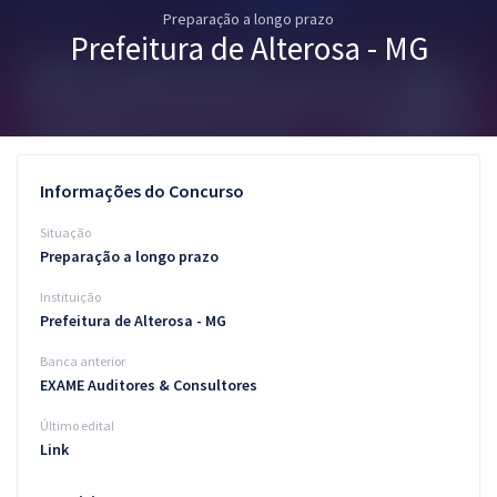
Preparação a longo prazo
Pós
Prefeitura de Alterosa - MG
Graduação
OAB
Mentorias
Informações do Concurso
Questões grátis
Situação
Preparação a longo prazo
Conteúdo gratuito
Instituição
Blog
Prefeitura de Alterosa - MG
Aprovados
Banca anterior
EXAME Auditores & Consultores
Atendimento
Último edital
Link