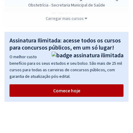
Obstetrícia - Secretaria Municipal de Saúde
R$ 399,92
à vista
Carregar mais cursos
33,33
R$
ou 12x de
Economize R$ 99,98 (-20%)
Comprar
Assinatura Ilimitada: acesse todos os cursos
para concursos públicos, em um só lugar!
O melhor custo
benefício para os seus estudos e seu bolso. São mais de 25 mil
Prefeitura de Alterosa - MG - Professor II - Educação Infantil Anos
cursos para todas as carreiras de concursos públicos, com
Iniciais Ensino Fundamental
garantia de atualização pós-edital.
R$ 354,24
à vista
29,52
R$
ou 12x de
Comece hoje
Economize R$ 88,56 (-20%)
Comprar