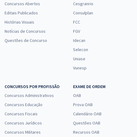
Concursos Abertos
Cesgranrio
Editais Publicados
Consulplan
Histórias Visuais
FCC
Notícias de Concursos
FGV
Questões de Concurso
Idecan
Selecon
Uniase
Vunesp
CONCURSOS POR PROFISSÃO
EXAME DE ORDEM
Concursos Administrativos
OAB
Concursos Educação
Prova OAB
Concursos Fiscais
Calendário OAB
Concursos Jurídicos
Questões OAB
Concursos Militares
Recursos OAB