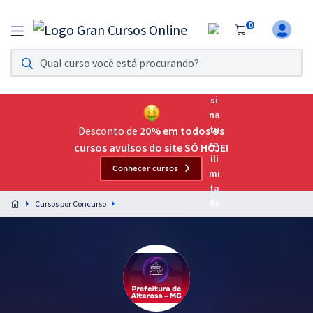
0
Assinatura Ilimitada 11
Acesso a todos os cursos. Teste grátis por 7 dias!
Assinatura OAB Até Passar
Acesso ilimitado a toda preparação para o Exame da
Desconto de
20% em todos os
Ordem, até você passar!
cursos avulsos do site SÓ HOJE!
Conhecer cursos
Residências Multiprofissionais
Preparação completa e intensiva para as principais
Cursos por Concurso
residências em saúde do Brasil
Concursos
Assinatura Ilimitada
Cursos 20% OFF