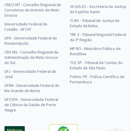
CRECI MT - Conselho Regional de
SEJUS ES - Secretaria da Justiça
Corretores de Imóveis do Mato
do Espírito Santo
Grosso
TJ BA - Tribunal de Justiça do
Universidade Federal de
Estado da Bahia
Catalão - UFCAT
TRF 3 - Tribunal Regional Federal
UFR - Universidade Federal de
da 3ª Região
Rondonópolis
MP RO - Ministério Público de
CRA MS - Conselho Regional de
Rondônia
Administração do Mato Grosso
do Sul
TCE SP - Tribunal de Contas do
Estado de São Paulo
UFJ - Universidade Federal de
Jataí
Politec PE - Polícia Científica de
Pernambuco
UFRN - Universidade Federal do
Rio Grande do Norte
UFCSPA - Universidade Federal
de Ciência da Saúde de Porto
Alegre