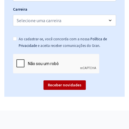
33,33
R$
ou 12x de
Carreira
Economize R$ 99,98 (-20%)
Comprar
Ao cadastrar-se, você concorda com a nossa
Política de
.
Privacidade
e aceita receber comunicações do Gran
Prefeitura de Alterosa - MG - Professor III - Anos Finais do Ensino
Fundamental - História
R$ 354,24
à vista
29,52
R$
ou 12x de
Economize R$ 88,56 (-20%)
Receber novidades
Comprar
Prefeitura de Alterosa - MG - Professor III - Anos Finais do Ensino
Fundamental - Português
R$ 354,24
à vista