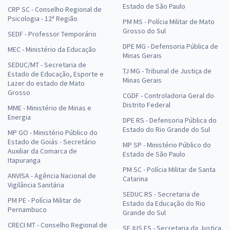
Estado de São Paulo
CRP SC - Conselho Regional de
Psicologia - 12ª Região
PM MS - Polícia Militar de Mato
Grosso do Sul
SEDF - Professor Temporário
DPE MG - Defensoria Pública de
MEC - Ministério da Educação
Minas Gerais
SEDUC/MT - Secretaria de
TJ MG - Tribunal de Justiça de
Estado de Educação, Esporte e
Minas Gerais
Lazer do estado de Mato
Grosso
CGDF - Controladoria Geral do
Distrito Federal
MME - Ministério de Minas e
Energia
DPE RS - Defensoria Pública do
Estado do Rio Grande do Sul
MP GO - Ministério Público do
Estado de Goiás - Secretário
MP SP - Ministério Público do
Auxiliar da Comarca de
Estado de São Paulo
Itapuranga
PM SC - Polícia Militar de Santa
ANVISA - Agência Nacional de
Catarina
Vigilância Sanitária
SEDUC RS - Secretaria de
PM PE - Polícia Militar de
Estado da Educação do Rio
Pernambuco
Grande do Sul
CRECI MT - Conselho Regional de
SEJUS ES - Secretaria da Justiça