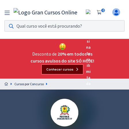
0
Assinatura Ilimitada 11
Acesso a todos os cursos. Teste grátis por 7 dias!
Assinatura OAB Até Passar
Acesso ilimitado a toda preparação para o Exame da
Desconto de
20% em todos os
Ordem, até você passar!
cursos avulsos do site SÓ HOJE!
Conhecer cursos
Residências Multiprofissionais
Preparação completa e intensiva para as principais
Cursos por Concurso
residências em saúde do Brasil
Concursos
Assinatura Ilimitada
Cursos 20% OFF