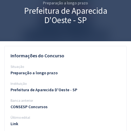
Preparação a longo prazo
Pós
Prefeitura de Aparecida
Graduação
D'Oeste - SP
OAB
Mentorias
Informações do Concurso
Questões grátis
Situação
Conteúdo gratuito
Preparação a longo prazo
Instituição
Blog
Prefeitura de Aparecida D'Oeste - SP
Aprovados
Banca anterior
CONSESP Concursos
Atendimento
Último edital
Link