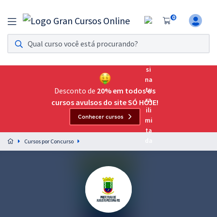
0
Assinatura Ilimitada 11
Acesso a todos os cursos. Teste grátis por 7 dias!
Assinatura OAB Até Passar
Acesso ilimitado a toda preparação para o Exame da
Desconto de
20% em todos os
Ordem, até você passar!
cursos avulsos do site SÓ HOJE!
Conhecer cursos
Residências Multiprofissionais
Preparação completa e intensiva para as principais
Cursos por Concurso
residências em saúde do Brasil
Concursos
Assinatura Ilimitada
Cursos 20% OFF