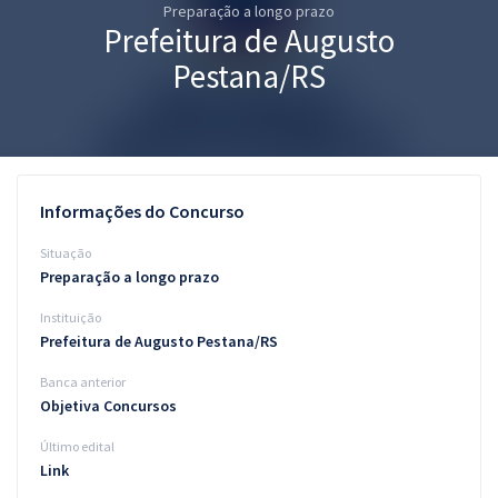
Preparação a longo prazo
Pós
Prefeitura de Augusto
Graduação
Pestana/RS
OAB
Mentorias
Informações do Concurso
Questões grátis
Situação
Conteúdo gratuito
Preparação a longo prazo
Instituição
Blog
Prefeitura de Augusto Pestana/RS
Aprovados
Banca anterior
Objetiva Concursos
Atendimento
Último edital
Link