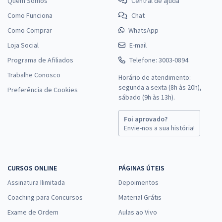
Quem Somos
Central de ajuda
Como Funciona
Chat
Como Comprar
WhatsApp
Loja Social
E-mail
Programa de Afiliados
Telefone: 3003-0894
Trabalhe Conosco
Horário de atendimento:
segunda a sexta (8h às 20h),
Preferência de Cookies
sábado (9h às 13h).
Foi aprovado?
Envie-nos a sua história!
CURSOS ONLINE
PÁGINAS ÚTEIS
Assinatura Ilimitada
Depoimentos
Coaching para Concursos
Material Grátis
Exame de Ordem
Aulas ao Vivo