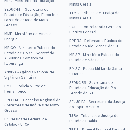
MEC - Ministério da Educação
Minas Gerais
SEDUC/MT - Secretaria de
TJ MG - Tribunal de Justiça de
Estado de Educação, Esporte e
Minas Gerais
Lazer do estado de Mato
Grosso
CGDF - Controladoria Geral do
Distrito Federal
MME - Ministério de Minas e
Energia
DPE RS - Defensoria Pública do
Estado do Rio Grande do Sul
MP GO - Ministério Público do
Estado de Goiás - Secretário
MP SP - Ministério Público do
Auxiliar da Comarca de
Estado de São Paulo
Itapuranga
PM SC - Polícia Militar de Santa
ANVISA - Agência Nacional de
Catarina
Vigilância Sanitária
SEDUC RS - Secretaria de
PM PE - Polícia Militar de
Estado da Educação do Rio
Pernambuco
Grande do Sul
CRECI MT - Conselho Regional de
SEJUS ES - Secretaria da Justiça
Corretores de Imóveis do Mato
do Espírito Santo
Grosso
TJ BA - Tribunal de Justiça do
Universidade Federal de
Estado da Bahia
Catalão - UFCAT
TRF 3 - Tribunal Regional Federal