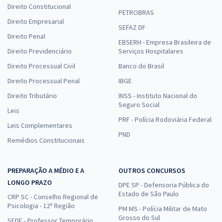
Direito Constitucional
PETROBRAS
Direito Empresarial
SEFAZ DF
Direito Penal
EBSERH - Empresa Brasileira de
Direito Previdenciário
Serviços Hospitalares
Direito Processual Civil
Banco do Brasil
Direito Processual Penal
IBGE
Direito Tributário
INSS - Instituto Nacional do
Seguro Social
Leis
PRF - Polícia Rodoviária Federal
Leis Complementares
PND
Remédios Constitucionais
PREPARAÇÃO A MÉDIO E A
OUTROS CONCURSOS
LONGO PRAZO
DPE SP - Defensoria Pública do
Estado de São Paulo
CRP SC - Conselho Regional de
Psicologia - 12ª Região
PM MS - Polícia Militar de Mato
Grosso do Sul
SEDF - Professor Temporário