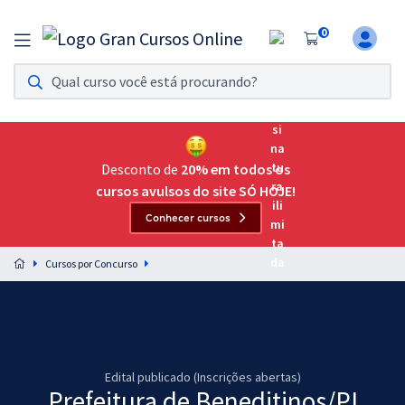
0
Assinatura Ilimitada 11
Acesso a todos os cursos. Teste grátis por 7 dias!
Assinatura OAB Até Passar
Acesso ilimitado a toda preparação para o Exame da
Desconto de
20% em todos os
Ordem, até você passar!
cursos avulsos do site SÓ HOJE!
Conhecer cursos
Residências Multiprofissionais
Preparação completa e intensiva para as principais
Cursos por Concurso
residências em saúde do Brasil
Concursos
Assinatura Ilimitada
Edital publicado (Inscrições abertas)
Cursos 20% OFF
Prefeitura de Beneditinos/PI