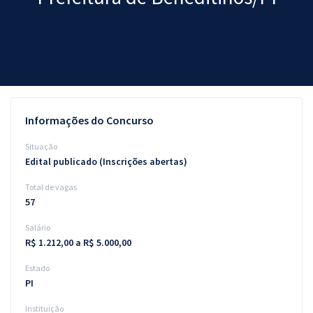
Pós
Graduação
OAB
Mentorias
Informações do Concurso
Questões grátis
Situação
Edital publicado (Inscrições abertas)
Conteúdo gratuito
Total de vagas
Blog
57
Aprovados
Salário
R$ 1.212,00 a R$ 5.000,00
Atendimento
Estado
PI
Instituição