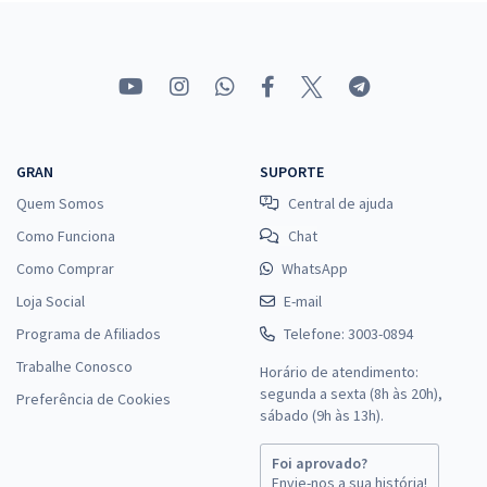
Prefeitura de Boa Esperança - MG - Técnico de Nível Superior -
Enfermeiro
R$ 399,92
à vista
33,33
R$
ou 12x de
Economize R$ 99,98 (-20%)
GRAN
SUPORTE
Comprar
Quem Somos
Central de ajuda
Como Funciona
Chat
Como Comprar
WhatsApp
Loja Social
E-mail
Programa de Afiliados
Telefone: 3003-0894
Trabalhe Conosco
Horário de atendimento:
segunda a sexta (8h às 20h),
Preferência de Cookies
sábado (9h às 13h).
Foi aprovado?
Envie-nos a sua história!