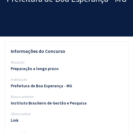
Pós
Graduação
OAB
Mentorias
Informações do Concurso
Questões grátis
Situação
Preparação a longo prazo
Conteúdo gratuito
Instituição
Blog
Prefeitura de Boa Esperança - MG
Aprovados
Banca anterior
Instituto Brasileiro de Gestão e Pesquisa
Atendimento
Último edital
Link