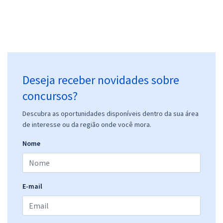
Prefeitura de Boa Esperança - MG - Conhecimentos Básicos Comuns
aos Cargos de Nível Superior
R$ 239,92
à vista
19,99
R$
ou 12x de
Deseja receber novidades sobre
Economize R$ 59,98 (-20%)
concursos?
Comprar
Descubra as oportunidades disponíveis dentro da sua área
de interesse ou da região onde você mora.
Nome
Prefeitura de Boa Esperança - MG - Educador Infantil
R$ 354,24
à vista
29,52
R$
ou 12x de
Economize R$ 88,56 (-20%)
E-mail
Comprar