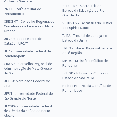
Vigilância Sanitária
SEDUC RS - Secretaria de
PM PE - Polícia Militar de
Estado da Educação do Rio
Pernambuco
Grande do Sul
CRECI MT - Conselho Regional de
SEJUS ES - Secretaria da Justiça
Corretores de Imóveis do Mato
do Espírito Santo
Grosso
TJ BA - Tribunal de Justiça do
Universidade Federal de
Estado da Bahia
Catalão - UFCAT
TRF 3 - Tribunal Regional Federal
UFR - Universidade Federal de
da 3ª Região
Rondonópolis
MP RO - Ministério Público de
CRA MS - Conselho Regional de
Rondônia
Administração do Mato Grosso
do Sul
TCE SP - Tribunal de Contas do
Estado de São Paulo
UFJ - Universidade Federal de
Jataí
Politec PE - Polícia Científica de
Pernambuco
UFRN - Universidade Federal do
Rio Grande do Norte
UFCSPA - Universidade Federal
de Ciência da Saúde de Porto
Alegre