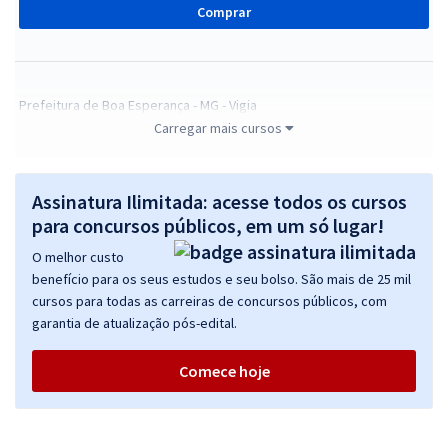
Comprar
Prefeitura de Boa Esperança - MG - Vigia
Carregar mais cursos
R$ 267,84
à vista
22,32
R$
ou 12x de
Economize R$ 66,96 (-20%)
Assinatura Ilimitada: acesse todos os cursos
Comprar
para concursos públicos, em um só lugar!
O melhor custo
benefício para os seus estudos e seu bolso. São mais de 25 mil
cursos para todas as carreiras de concursos públicos, com
Prefeitura de Boa Esperança - MG - Professor de Educação Básica I
garantia de atualização pós-edital.
R$ 354,24
à vista
29,52
R$
ou 12x de
Comece hoje
Economize R$ 88,56 (-20%)
Comprar