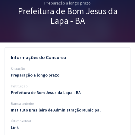
Preparação a longo prazo
Pós
Prefeitura de Bom Jesus da
Graduação
Lapa - BA
OAB
Mentorias
Informações do Concurso
Questões grátis
Situação
Conteúdo gratuito
Preparação a longo prazo
Instituição
Blog
Prefeitura de Bom Jesus da Lapa - BA
Aprovados
Banca anterior
Instituto Brasileiro de Administração Municipal
Atendimento
Último edital
Link