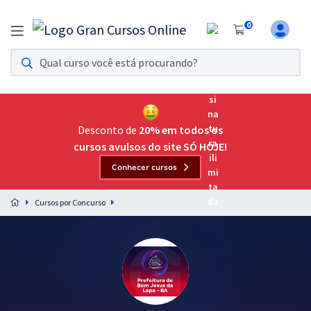
0
Assinatura Ilimitada 11
Acesso a todos os cursos. Teste grátis por 7 dias!
Assinatura OAB Até Passar
Acesso ilimitado a toda preparação para o Exame da
Desconto de
20% em todos os
Ordem, até você passar!
cursos avulsos do site SÓ HOJE!
Conhecer cursos
Residências Multiprofissionais
Preparação completa e intensiva para as principais
Cursos por Concurso
residências em saúde do Brasil
Concursos
Assinatura Ilimitada
Cursos 20% OFF