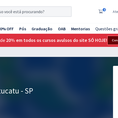
0
At
20% OFF
Pós
Graduação
OAB
Mentorias
Questões gr
 de
20% em todos os cursos avulsos do site SÓ HOJE!
Con
tucatu - SP