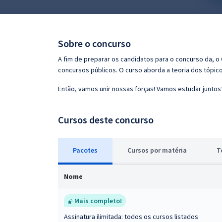
Pós
Graduação
Sobre o concurso
OAB
A fim de preparar os candidatos para o concurso da, 
concursos públicos. O curso aborda a teoria dos tópico
Mentorias
Então, vamos unir nossas forças! Vamos estudar juntos
Questões grátis
Cursos deste concurso
Conteúdo gratuito
Blog
Pacotes
Cursos
p
or matéria
T
Aprovados
Nome
Atendimento
Mais completo!
Assinatura ilimitada: todos os cursos listados