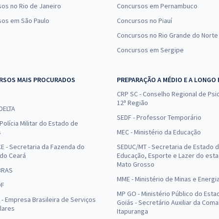
os no Rio de Janeiro
Concursos em Pernambuco
sos em São Paulo
Concursos no Piauí
Concursos no Rio Grande do Norte
Concursos em Sergipe
RSOS MAIS PROCURADOS
PREPARAÇÃO A MÉDIO E A LONGO
CRP SC - Conselho Regional de Psic
12ª Região
 DELTA
SEDF - Professor Temporário
Polícia Militar do Estado de
s
MEC - Ministério da Educação
E - Secretaria da Fazenda do
SEDUC/MT - Secretaria de Estado 
 do Ceará
Educação, Esporte e Lazer do est
Mato Grosso
BRAS
MME - Ministério de Minas e Energi
DF
MP GO - Ministério Público do Esta
- Empresa Brasileira de Serviços
Goiás - Secretário Auxiliar da Com
lares
Itapuranga