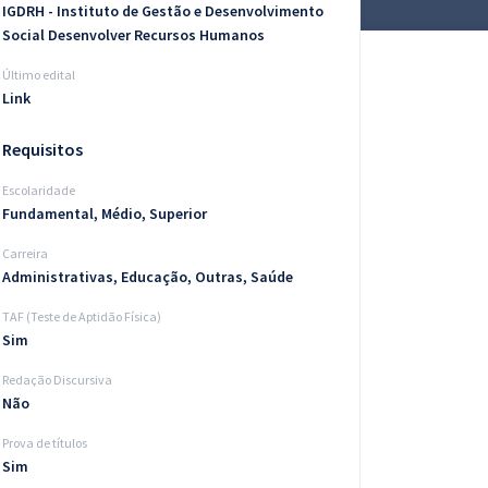
IGDRH - Instituto de Gestão e Desenvolvimento
Social Desenvolver Recursos Humanos
Último edital
Link
Requisitos
Escolaridade
Fundamental, Médio, Superior
Carreira
Administrativas, Educação, Outras, Saúde
TAF (Teste de Aptidão Física)
Sim
Redação Discursiva
Não
Prova de títulos
Sim