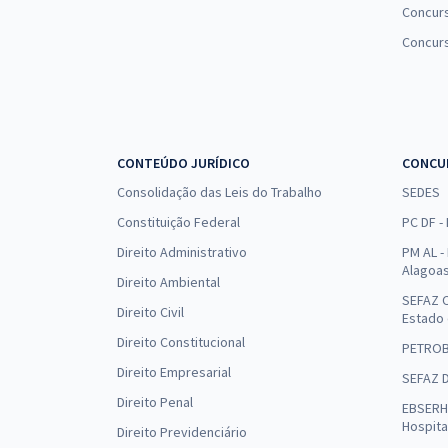
Concurs
Concur
CONTEÚDO JURÍDICO
CONCU
Consolidação das Leis do Trabalho
SEDES
Constituição Federal
PC DF -
Direito Administrativo
PM AL - 
Alagoa
Direito Ambiental
SEFAZ C
Direito Civil
Estado
Direito Constitucional
PETRO
Direito Empresarial
SEFAZ 
Direito Penal
EBSERH 
Hospita
Direito Previdenciário