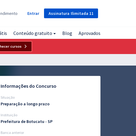
Assinatura
Ilimitada
11
endimento
Entrar
átis
Conteúdo gratuito
Blog
Aprovados
hecer cursos
Informações do Concurso
Situação
Preparação a longo prazo
Instituição
Prefeitura de Botucatu - SP
Banca anterior