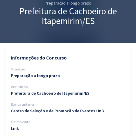
Preparação a longo prazo
Pós
Prefeitura de Cachoeiro de
Graduação
Itapemirim/ES
OAB
Mentorias
Informações do Concurso
Questões grátis
Situação
Conteúdo gratuito
Preparação a longo prazo
Instituição
Blog
Prefeitura de Cachoeiro de Itapemirim/ES
Aprovados
Banca anterior
Centro de Seleção e de Promoção de Eventos UnB
Atendimento
Último edital
Link