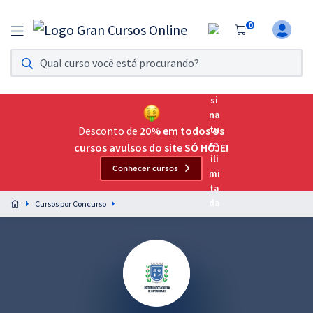
0
Assinatura Ilimitada 11
Acesso a todos os cursos. Teste grátis por 7 dias!
Assinatura OAB Até Passar
Acesso ilimitado a toda preparação para o Exame da
Desconto de
20% em todos os
Ordem, até você passar!
cursos avulsos do site SÓ HOJE!
Conhecer cursos
Residências Multiprofissionais
Preparação completa e intensiva para as principais
Cursos por Concurso
residências em saúde do Brasil
Concursos
Assinatura Ilimitada
Cursos 20% OFF