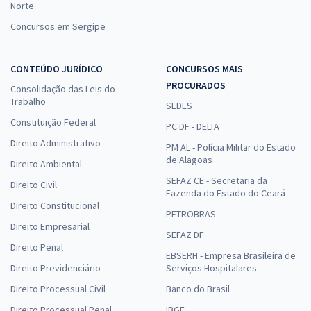
Norte
Concursos em Sergipe
CONTEÚDO JURÍDICO
CONCURSOS MAIS
PROCURADOS
Consolidação das Leis do
Trabalho
SEDES
Constituição Federal
PC DF - DELTA
Direito Administrativo
PM AL - Polícia Militar do Estado
de Alagoas
Direito Ambiental
SEFAZ CE - Secretaria da
Direito Civil
Fazenda do Estado do Ceará
Direito Constitucional
PETROBRAS
Direito Empresarial
SEFAZ DF
Direito Penal
EBSERH - Empresa Brasileira de
Direito Previdenciário
Serviços Hospitalares
Direito Processual Civil
Banco do Brasil
Direito Processual Penal
IBGE