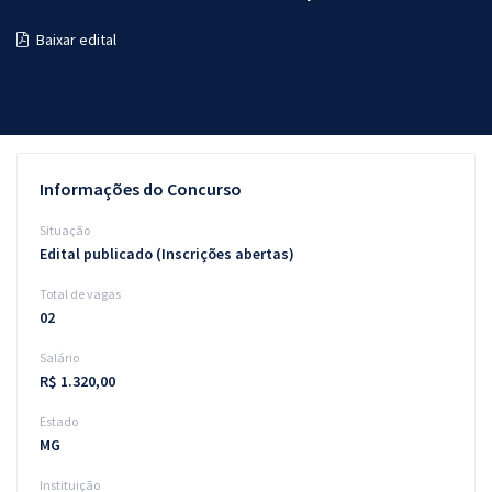
Pós
Baixar edital
Graduação
OAB
Mentorias
Informações do Concurso
Questões grátis
Situação
Edital publicado (Inscrições abertas)
Conteúdo gratuito
Total de vagas
Blog
02
Aprovados
Salário
R$ 1.320,00
Atendimento
Estado
MG
Instituição