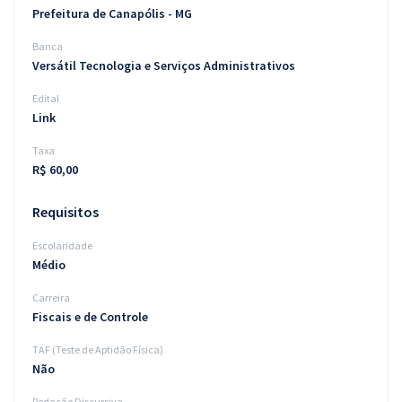
Prefeitura de Canapólis - MG
Banca
Versátil Tecnologia e Serviços Administrativos
Edital
Link
Taxa
R$ 60,00
Requisitos
Escolaridade
Médio
Carreira
Fiscais e de Controle
TAF (Teste de Aptidão Física)
Não
Redação Discursiva