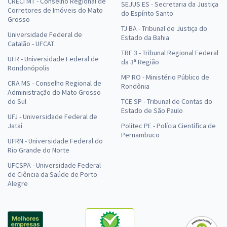
CRECI MT - Conselho Regional de
SEJUS ES - Secretaria da Justiça
Corretores de Imóveis do Mato
do Espírito Santo
Grosso
TJ BA - Tribunal de Justiça do
Universidade Federal de
Estado da Bahia
Catalão - UFCAT
TRF 3 - Tribunal Regional Federal
UFR - Universidade Federal de
da 3ª Região
Rondonópolis
MP RO - Ministério Público de
CRA MS - Conselho Regional de
Rondônia
Administração do Mato Grosso
do Sul
TCE SP - Tribunal de Contas do
Estado de São Paulo
UFJ - Universidade Federal de
Jataí
Politec PE - Polícia Científica de
Pernambuco
UFRN - Universidade Federal do
Rio Grande do Norte
UFCSPA - Universidade Federal
de Ciência da Saúde de Porto
Alegre