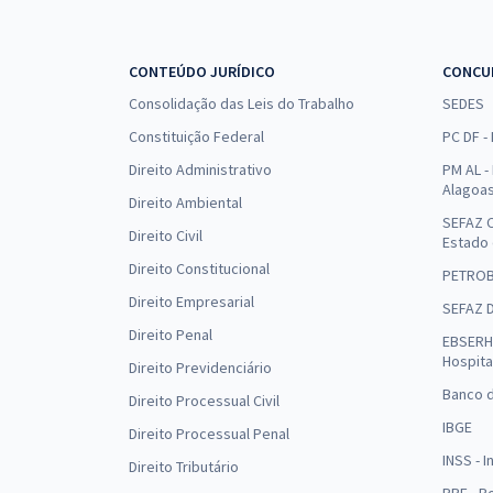
CONTEÚDO JURÍDICO
CONCU
Consolidação das Leis do Trabalho
SEDES
Constituição Federal
PC DF -
Direito Administrativo
PM AL - 
Alagoa
Direito Ambiental
SEFAZ C
Direito Civil
Estado
Direito Constitucional
PETRO
Direito Empresarial
SEFAZ 
Direito Penal
EBSERH 
Hospita
Direito Previdenciário
Banco d
Direito Processual Civil
IBGE
Direito Processual Penal
INSS - 
Direito Tributário