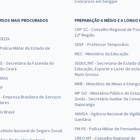
Concursos em Sergipe
RSOS MAIS PROCURADOS
PREPARAÇÃO A MÉDIO E A LONGO
CRP SC - Conselho Regional de Psic
12ª Região
 DELTA
SEDF - Professor Temporário
Polícia Militar do Estado de
s
MEC - Ministério da Educação
E - Secretaria da Fazenda do
SEDUC/MT - Secretaria de Estado 
 do Ceará
Educação, Esporte e Lazer do est
Mato Grosso
BRAS
MME - Ministério de Minas e Energi
DF
MP GO - Ministério Público do Esta
- Empresa Brasileira de Serviços
Goiás - Secretário Auxiliar da Com
lares
Itapuranga
o Brasil
ANVISA - Agência Nacional de Vigilâ
Sanitária
PM PE - Polícia Militar de Pernamb
Instituto Nacional do Seguro Social
CRECI MT - Conselho Regional de