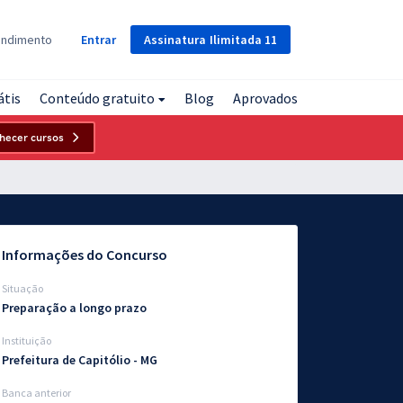
Assinatura
Ilimitada
11
endimento
Entrar
átis
Conteúdo gratuito
Blog
Aprovados
hecer cursos
Informações do Concurso
Situação
Preparação a longo prazo
Instituição
Prefeitura de Capitólio - MG
Banca anterior