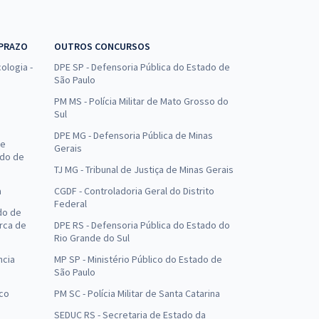
 PRAZO
OUTROS CONCURSOS
ologia -
DPE SP - Defensoria Pública do Estado de
São Paulo
PM MS - Polícia Militar de Mato Grosso do
Sul
DPE MG - Defensoria Pública de Minas
de
Gerais
ado de
TJ MG - Tribunal de Justiça de Minas Gerais
a
CGDF - Controladoria Geral do Distrito
Federal
do de
arca de
DPE RS - Defensoria Pública do Estado do
Rio Grande do Sul
ncia
MP SP - Ministério Público do Estado de
São Paulo
uco
PM SC - Polícia Militar de Santa Catarina
SEDUC RS - Secretaria de Estado da