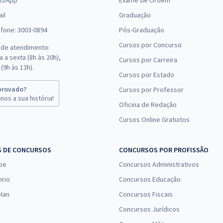
tsApp
Exame de Ordem
il
Graduação
efone: 3003-0894
Pós-Graduação
Cursos por Concurso
 de atendimento:
 a sexta (8h às 20h),
Cursos por Carreira
(9h às 13h).
Cursos por Estado
provado?
Cursos por Professor
nos a sua história!
Oficina de Redação
Cursos Online Gratuitos
S DE CONCURSOS
CONCURSOS POR PROFISSÃO
pe
Concursos Administrativos
nrio
Concursos Educação
lan
Concursos Fiscais
Concursos Jurídicos