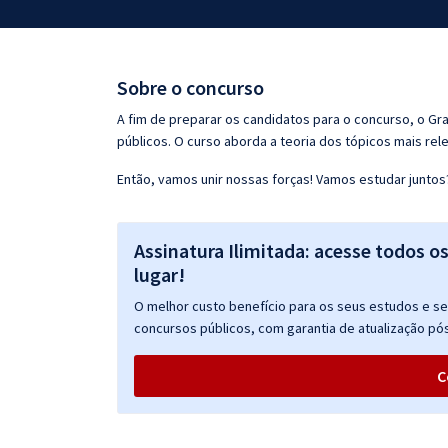
Pós
Graduação
Sobre o concurso
OAB
A fim de preparar os candidatos para o concurso, o G
públicos. O curso aborda a teoria dos tópicos mais rele
Mentorias
Então, vamos unir nossas forças! Vamos estudar juntos
Questões grátis
Assinatura Ilimitada: acesse todos o
Conteúdo gratuito
lugar!
Blog
O melhor custo benefício para os seus estudos e seu
Aprovados
concursos públicos, com garantia de atualização pós
C
Atendimento