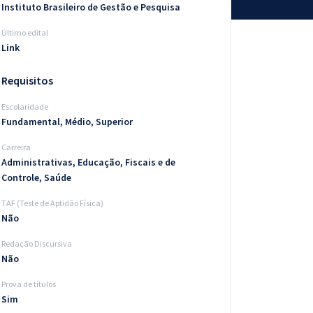
Instituto Brasileiro de Gestão e Pesquisa
Último edital
Link
Requisitos
Escolaridade
Fundamental, Médio, Superior
Carreira
Administrativas, Educação, Fiscais e de
Controle, Saúde
TAF (Teste de Aptidão Física)
Não
Redação Discursiva
Não
Prova de títulos
Sim