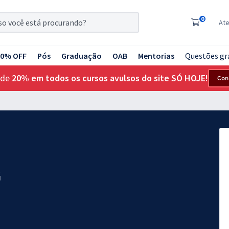
0
At
20% OFF
Pós
Graduação
OAB
Mentorias
Questões gr
 de
20% em todos os cursos avulsos do site SÓ HOJE!
Con
G