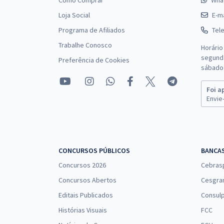
Como Comprar
Wha
Loja Social
E-ma
Programa de Afiliados
Tel
Trabalhe Conosco
Horário
segunda
Preferência de Cookies
sábado 
Foi a
Envie-
CONCURSOS PÚBLICOS
BANCA
Concursos 2026
Cebras
Concursos Abertos
Cesgra
Editais Publicados
Consulp
Histórias Visuais
FCC