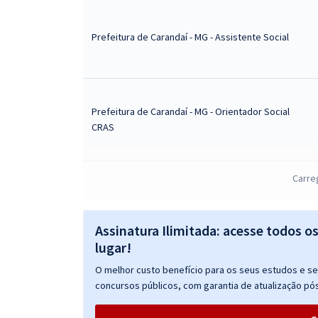
Prefeitura de Carandaí - MG - Assistente Social
Prefeitura de Carandaí - MG - Orientador Social
CRAS
Carre
Prefeitura de Carandaí - MG - Orientador Social
CREAS
Assinatura Ilimitada: acesse todos o
lugar!
Prefeitura de Carandaí - MG - Conhecimentos
O melhor custo benefício para os seus estudos e seu
Específicos Para o Cargo de Assistente Social com
concursos públicos, com garantia de atualização pós
a Equipe Gran