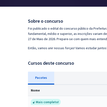
Pós
Graduação
Sobre o concurso
OAB
Foi publicado o edital do concurso público da Prefeitu
fundamental, médio e superior, as inscrições variam de 
Mentorias
27 de Maio de 2026. Prepare-se com quem mais entend
Então, vamos unir nossas forças! Vamos estudar juntos
Questões grátis
Conteúdo gratuito
Cursos deste concurso
Blog
Pacotes
Aprovados
Nome
Atendimento
Mais completo!