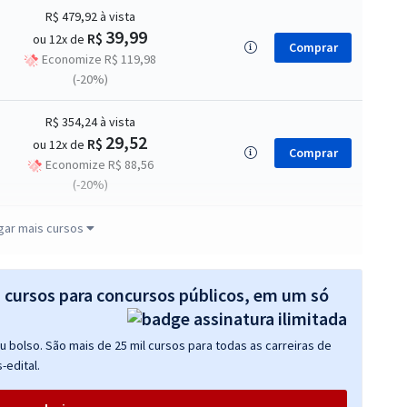
R$ 479,92
à vista
39,99
R$
ou 12x de
Comprar
Economize R$ 119,98
(-20%)
R$ 354,24
à vista
29,52
R$
ou 12x de
Comprar
Economize R$ 88,56
(-20%)
R$ 354,24
à vista
gar mais cursos
29,52
R$
ou 12x de
Comprar
Economize R$ 88,56
(-20%)
s cursos para concursos públicos, em um só
R$ 306,24
à vista
 bolso. São mais de 25 mil cursos para todas as carreiras de
25,52
R$
ou 12x de
Comprar
-edital.
Economize R$ 76,56
(-20%)