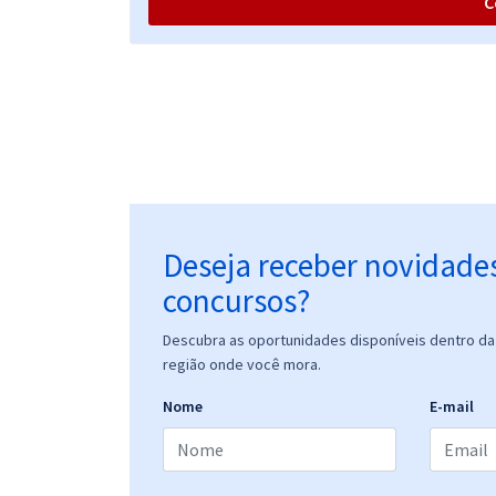
C
Prefeitura de Carandaí - MG - Conhecimentos
Específicos Para o Cargo de Orientador Social
CRAS com a Equipe Gran
Prefeitura de Carandaí - MG - Conhecimentos
Específicos Para o Cargo de Orientador Social
CREAS com a Equipe Gran
Deseja receber novidade
concursos?
Prefeitura de Carandaí - MG - Farmacêutico
Descubra as oportunidades disponíveis dentro da 
(Hospital Sant'Ana)
região onde você mora.
Nome
E-mail