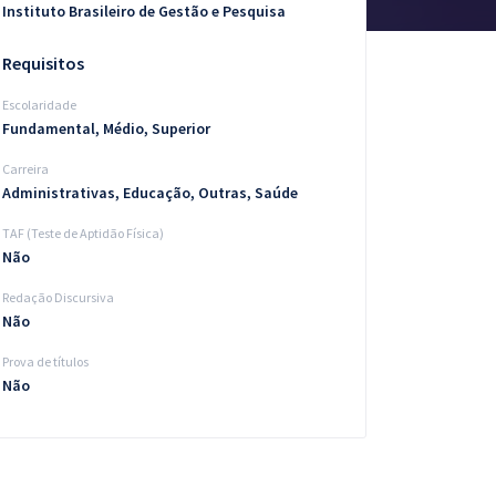
Instituto Brasileiro de Gestão e Pesquisa
Requisitos
Escolaridade
Fundamental, Médio, Superior
Carreira
Administrativas, Educação, Outras, Saúde
TAF (Teste de Aptidão Física)
Não
Redação Discursiva
Não
Prova de títulos
Não