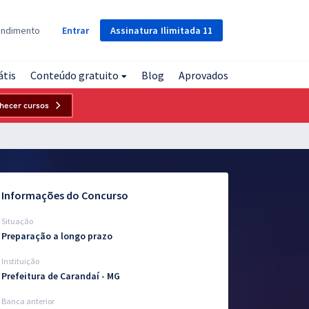
Assinatura
Ilimitada
11
endimento
Entrar
átis
Conteúdo gratuito
Blog
Aprovados
hecer cursos
Informações do Concurso
Situação
Preparação a longo prazo
Instituição
Prefeitura de Carandaí - MG
Banca anterior