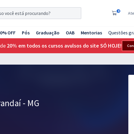
0
At
20% OFF
Pós
Graduação
OAB
Mentorias
Questões gr
 de
20% em todos os cursos avulsos do site SÓ HOJE!
Con
randaí - MG