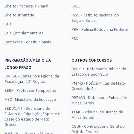
Direito Processual Penal
IBGE
Direito Tributário
INSS - Instituto Nacional do
Seguro Social
Leis
PRF - Polícia Rodoviária Federal
Leis Complementares
PND
Remédios Constitucionais
PREPARAÇÃO A MÉDIO E A
OUTROS CONCURSOS
LONGO PRAZO
DPE SP - Defensoria Pública do
Estado de São Paulo
CRP SC - Conselho Regional de
Psicologia - 12ª Região
PM MS - Polícia Militar de Mato
Grosso do Sul
SEDF - Professor Temporário
DPE MG - Defensoria Pública de
MEC - Ministério da Educação
Minas Gerais
SEDUC/MT - Secretaria de
TJ MG - Tribunal de Justiça de
Estado de Educação, Esporte e
Minas Gerais
Lazer do estado de Mato
Grosso
CGDF - Controladoria Geral do
Distrito Federal
MME - Ministério de Minas e