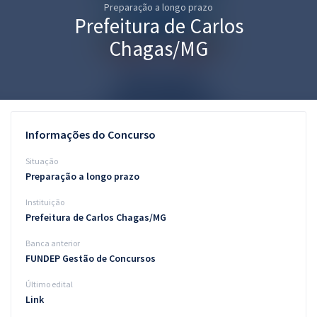
Preparação a longo prazo
Pós
Prefeitura de Carlos
Graduação
Chagas/MG
OAB
Mentorias
Informações do Concurso
Questões grátis
Situação
Conteúdo gratuito
Preparação a longo prazo
Instituição
Blog
Prefeitura de Carlos Chagas/MG
Aprovados
Banca anterior
FUNDEP Gestão de Concursos
Atendimento
Último edital
Link