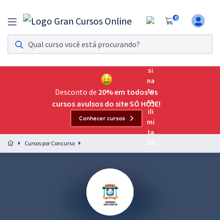
0
Assinatura Ilimitada 11
Acesso a todos os cursos. Teste grátis por 7 dias!
Assinatura OAB Até Passar
Acesso ilimitado a toda preparação para o Exame da
Desconto de
20% em todos os
Ordem, até você passar!
cursos avulsos do site SÓ HOJE!
Conhecer cursos
Residências Multiprofissionais
Preparação completa e intensiva para as principais
Cursos por Concurso
residências em saúde do Brasil
Concursos
Assinatura Ilimitada
Cursos 20% OFF