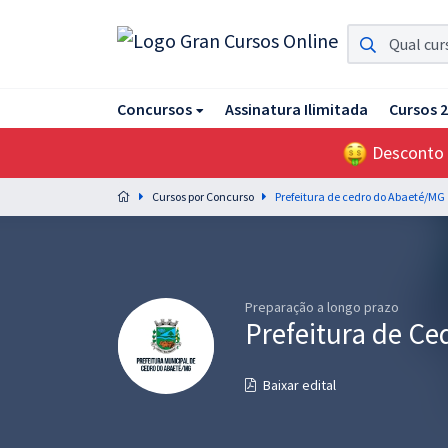
Assinatura Ilimitada 11
Concursos
Assinatura Ilimitada
Cursos 
Acesso a todos os cursos. Teste grátis por 7 dias!
Desconto
Assinatura OAB Até Passar
Acesso ilimitado a toda preparação para o Exame da
Cursos por Concurso
Prefeitura de cedro do Abaeté/MG
Ordem, até você passar!
Residências Multiprofissionais
Preparação completa e intensiva para as principais
residências em saúde do Brasil
Preparação a longo prazo
Prefeitura de C
Concursos
Baixar edital
Assinatura Ilimitada
Cursos 20% OFF