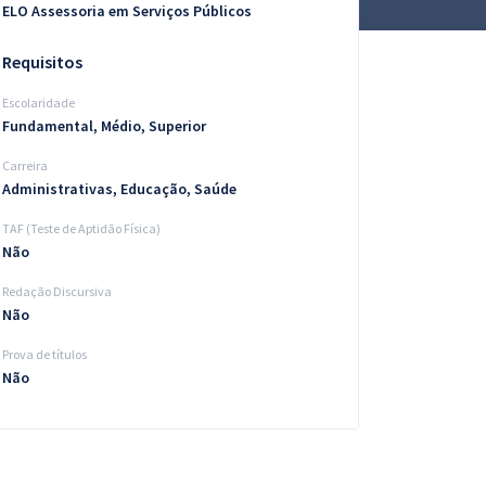
ELO Assessoria em Serviços Públicos
Requisitos
Escolaridade
Fundamental, Médio, Superior
Carreira
Administrativas, Educação, Saúde
TAF (Teste de Aptidão Física)
Não
Redação Discursiva
Não
Prova de títulos
Não