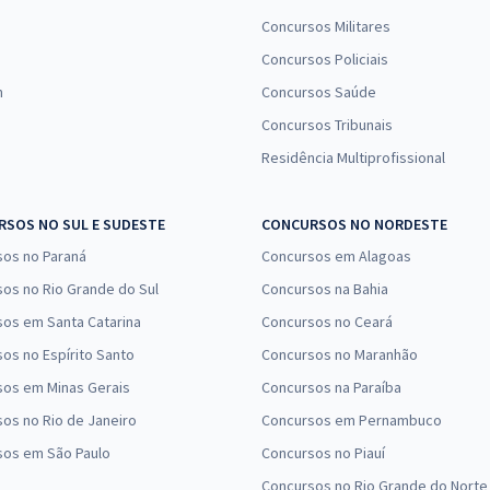
Concursos Militares
Concursos Policiais
n
Concursos Saúde
Concursos Tribunais
Residência Multiprofissional
SOS NO SUL E SUDESTE
CONCURSOS NO NORDESTE
sos no Paraná
Concursos em Alagoas
os no Rio Grande do Sul
Concursos na Bahia
os em Santa Catarina
Concursos no Ceará
os no Espírito Santo
Concursos no Maranhão
sos em Minas Gerais
Concursos na Paraíba
os no Rio de Janeiro
Concursos em Pernambuco
sos em São Paulo
Concursos no Piauí
Concursos no Rio Grande do Norte