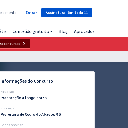
Assinatura
Ilimitada
11
endimento
Entrar
átis
Conteúdo gratuito
Blog
Aprovados
hecer cursos
Informações do Concurso
Situação
Preparação a longo prazo
Instituição
Prefeitura de Cedro do Abaeté/MG
Banca anterior