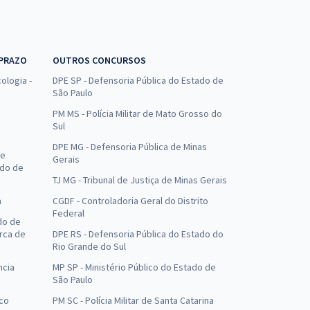
 PRAZO
OUTROS CONCURSOS
ologia -
DPE SP - Defensoria Pública do Estado de
São Paulo
PM MS - Polícia Militar de Mato Grosso do
Sul
DPE MG - Defensoria Pública de Minas
de
Gerais
ado de
TJ MG - Tribunal de Justiça de Minas Gerais
a
CGDF - Controladoria Geral do Distrito
Federal
do de
arca de
DPE RS - Defensoria Pública do Estado do
Rio Grande do Sul
ncia
MP SP - Ministério Público do Estado de
São Paulo
uco
PM SC - Polícia Militar de Santa Catarina