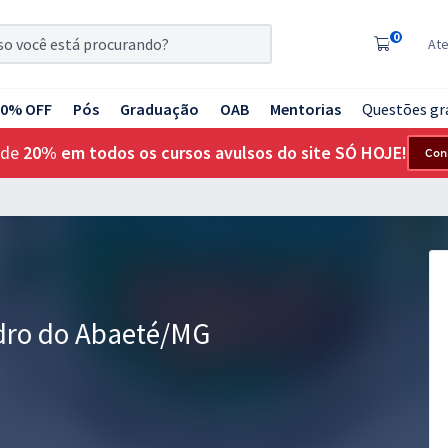
0
At
20% OFF
Pós
Graduação
OAB
Mentorias
Questões gr
 de
20% em todos os cursos avulsos do site SÓ HOJE!
Con
edro do Abaeté/MG