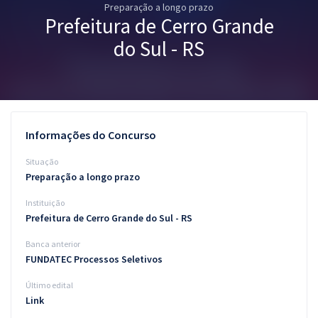
Preparação a longo prazo
Pós
Prefeitura de Cerro Grande
Graduação
do Sul - RS
OAB
Mentorias
Informações do Concurso
Questões grátis
Situação
Conteúdo gratuito
Preparação a longo prazo
Instituição
Blog
Prefeitura de Cerro Grande do Sul - RS
Aprovados
Banca anterior
FUNDATEC Processos Seletivos
Atendimento
Último edital
Link