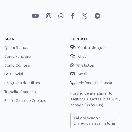
R$ 306,24
à vista
25,52
R$
ou 12x de
Economize R$ 76,56 (-20%)
Comprar
GRAN
SUPORTE
Quem Somos
Central de ajuda
Como Funciona
Chat
Prefeitura de Cerro Grande do Sul - RS - Conhecimentos Básicos
Comuns aos Cargos de Nível Superior com a Equipe Gran
Como Comprar
WhatsApp
R$ 354,24
à vista
Loja Social
E-mail
29,52
R$
ou 12x de
Programa de Afiliados
Telefone: 3003-0894
Economize R$ 88,56 (-20%)
Trabalhe Conosco
Horário de atendimento:
Comprar
segunda a sexta (8h às 20h),
Preferência de Cookies
sábado (9h às 13h).
Foi aprovado?
Envie-nos a sua história!
Prefeitura de Cerro Grande do Sul - RS - Psicólogo