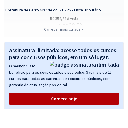
Prefeitura de Cerro Grande do Sul - RS - Fiscal Tributário
R$ 354,24
à vista
29,52
R$
ou 12x de
Carregar mais cursos
Economize R$ 88,56 (-20%)
Comprar
Assinatura Ilimitada: acesse todos os cursos
para concursos públicos, em um só lugar!
O melhor custo
Prefeitura de Cerro Grande do Sul - RS - Fiscal Sanitarista
benefício para os seus estudos e seu bolso. São mais de 25 mil
R$ 354,24
à vista
cursos para todas as carreiras de concursos públicos, com
29,52
R$
ou 12x de
garantia de atualização pós-edital.
Economize R$ 88,56 (-20%)
Comece hoje
Comprar
Prefeitura de Cerro Grande do Sul - RS - Operador de Máquinas