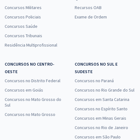
Concursos Militares
Recursos OAB
Comprar
Concursos Policiais
Exame de Ordem
Concursos Saúde
Concursos Tribunais
Prefeitura de Cerro Grande do Sul - RS - Conhecimentos Específicos
Residência Multiprofissional
Para o Cargo de Técnico em Enfermagem com a Equipe Gran
R$ 354,24
à vista
29,52
R$
ou 12x de
CONCURSOS NO CENTRO-
CONCURSOS NO SUL E
Economize R$ 88,56 (-20%)
OESTE
SUDESTE
Comprar
Concursos no Distrito Federal
Concursos no Paraná
Concursos em Goiás
Concursos no Rio Grande do Sul
Concursos no Mato Grosso do
Concursos em Santa Catarina
Sul
Concursos no Espírito Santo
Prefeitura de Cerro Grande do Sul - RS - Oficial Administrativo
Concursos no Mato Grosso
Concursos em Minas Gerais
R$ 399,92
à vista
33,33
R$
ou 12x de
Concursos no Rio de Janeiro
Economize R$ 99,98 (-20%)
Concursos em São Paulo