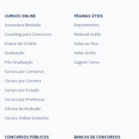
R$ 479,92
à vista
39,99
R$
ou 12x de
Economize R$ 119,98 (-20%)
CURSOS ONLINE
PÁGINAS ÚTEIS
Assinatura Ilimitada
Depoimentos
Comprar
Coaching para Concursos
Material Grátis
Exame de Ordem
Aulas ao Vivo
Graduação
Aulas Grátis
Prefeitura de Cerro Grande do Sul - RS - Enfermeiro
Pós-Graduação
Sugerir Curso
R$ 399,92
à vista
33,33
R$
Cursos por Concurso
ou 12x de
Economize R$ 99,98 (-20%)
Cursos por Carreira
Comprar
Cursos por Estado
Cursos por Professor
Oficina de Redação
Cursos Online Gratuitos
Prefeitura de Cerro Grande do Sul - RS - Técnico em Enfermagem
R$ 354,24
à vista
29,52
R$
ou 12x de
CONCURSOS PÚBLICOS
BANCAS DE CONCURSOS