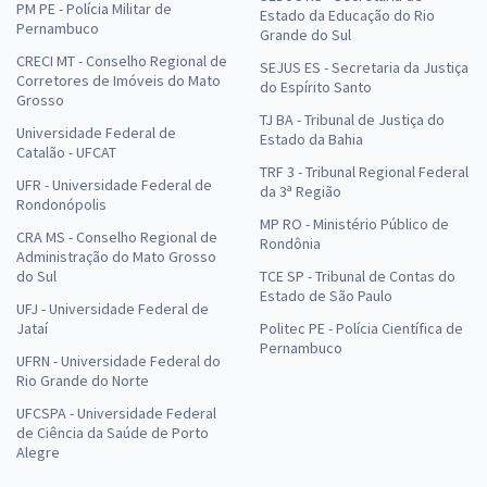
PM PE - Polícia Militar de
Estado da Educação do Rio
Pernambuco
Grande do Sul
CRECI MT - Conselho Regional de
SEJUS ES - Secretaria da Justiça
Corretores de Imóveis do Mato
do Espírito Santo
Grosso
TJ BA - Tribunal de Justiça do
Universidade Federal de
Estado da Bahia
Catalão - UFCAT
TRF 3 - Tribunal Regional Federal
UFR - Universidade Federal de
da 3ª Região
Rondonópolis
MP RO - Ministério Público de
CRA MS - Conselho Regional de
Rondônia
Administração do Mato Grosso
do Sul
TCE SP - Tribunal de Contas do
Estado de São Paulo
UFJ - Universidade Federal de
Jataí
Politec PE - Polícia Científica de
Pernambuco
UFRN - Universidade Federal do
Rio Grande do Norte
UFCSPA - Universidade Federal
de Ciência da Saúde de Porto
Alegre