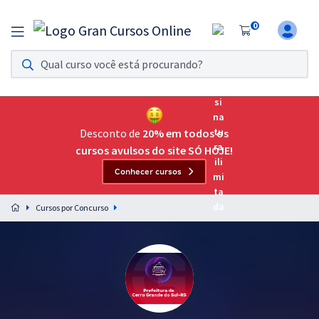
0
Assinatura Ilimitada 11
Acesso a todos os cursos. Teste grátis por 7 dias!
Assinatura OAB Até Passar
Acesso ilimitado a toda preparação para o Exame da
Desconto de
20% em todos os
Ordem, até você passar!
cursos avulsos do site SÓ HOJE!
Conhecer cursos
Residências Multiprofissionais
Preparação completa e intensiva para as principais
Cursos por Concurso
residências em saúde do Brasil
Concursos
Assinatura Ilimitada
Cursos 20% OFF