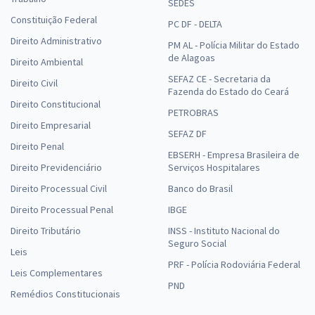
SEDES
Constituição Federal
PC DF - DELTA
Direito Administrativo
PM AL - Polícia Militar do Estado
de Alagoas
Direito Ambiental
Prefeitura de Cerro Grande do Sul - RS - Conhecimentos Específicos
para o Cargo de Professor de Educação Infantil com a Equipe Gran
SEFAZ CE - Secretaria da
Direito Civil
Fazenda do Estado do Ceará
R$ 354,24
à vista
Direito Constitucional
PETROBRAS
29,52
R$
ou 12x de
Direito Empresarial
Economize R$ 88,56 (-20%)
SEFAZ DF
Direito Penal
EBSERH - Empresa Brasileira de
Comprar
Direito Previdenciário
Serviços Hospitalares
Direito Processual Civil
Banco do Brasil
Direito Processual Penal
IBGE
Prefeitura de Cerro Grande do Sul - RS - Conhecimentos Específicos
Direito Tributário
INSS - Instituto Nacional do
para o Cargo de Professor de Anos Iniciais com a Equipe Gran
Seguro Social
Leis
R$ 354,24
à vista
PRF - Polícia Rodoviária Federal
Leis Complementares
29,52
R$
ou 12x de
PND
Economize R$ 88,56 (-20%)
Remédios Constitucionais