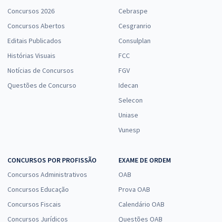
Economize R$ 88,56 (-20%)
Concursos 2026
Cebraspe
Comprar
Concursos Abertos
Cesgranrio
Editais Publicados
Consulplan
Histórias Visuais
FCC
Prefeitura de Cerro Grande do Sul - RS - Conhecimentos Específicos
Notícias de Concursos
FGV
Para o Cargo de Enfermeiro com a Equipe Gran
Questões de Concurso
Idecan
R$ 354,24
à vista
Selecon
29,52
R$
ou 12x de
Uniase
Economize R$ 88,56 (-20%)
Vunesp
Comprar
CONCURSOS POR PROFISSÃO
EXAME DE ORDEM
Concursos Administrativos
OAB
Prefeitura de Cerro Grande do Sul - RS - Contador
Concursos Educação
Prova OAB
R$ 399,92
à vista
Concursos Fiscais
Calendário OAB
33,33
R$
ou 12x de
Concursos Jurídicos
Economize R$ 99,98 (-20%)
Questões OAB