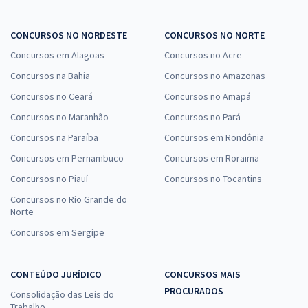
Comprar
CONCURSOS NO NORDESTE
CONCURSOS NO NORTE
Concursos em Alagoas
Concursos no Acre
Prefeitura de Cerro Grande do Sul - RS - Professor de Anos Iniciais
Concursos na Bahia
Concursos no Amazonas
R$ 399,92
à vista
Concursos no Ceará
Concursos no Amapá
33,33
R$
ou 12x de
Concursos no Maranhão
Concursos no Pará
Economize R$ 99,98 (-20%)
Concursos na Paraíba
Concursos em Rondônia
Comprar
Concursos em Pernambuco
Concursos em Roraima
Concursos no Piauí
Concursos no Tocantins
Concursos no Rio Grande do
Norte
Prefeitura de Cerro Grande do Sul - RS - Professor de Educação
Infantil
Concursos em Sergipe
R$ 399,92
à vista
33,33
R$
ou 12x de
CONTEÚDO JURÍDICO
CONCURSOS MAIS
Economize R$ 99,98 (-20%)
PROCURADOS
Consolidação das Leis do
Comprar
Trabalho