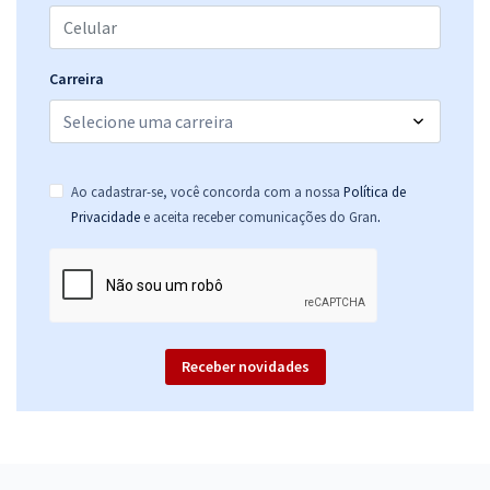
25,52
R$
ou 12x de
Economize R$ 76,56 (-20%)
Comprar
Carreira
Prefeitura de Cerro Grande do Sul - RS - Conhecimentos Básicos
Ao cadastrar-se, você concorda com a nossa
Política de
Comuns aos Cargos de Nível Fundamental Incompleto com a Equipe
.
Privacidade
e aceita receber comunicações do Gran
Gran
R$ 267,84
à vista
22,32
R$
ou 12x de
Economize R$ 66,96 (-20%)
Comprar
Receber novidades
Prefeitura de Cerro Grande do Sul - RS - Conhecimentos Básicos
Comuns aos Cargos de Nível Médio com a Equipe Gran