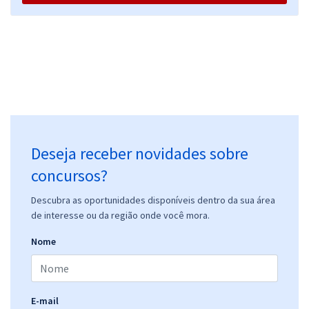
Economize R$ 88,56 (-20%)
Comprar
Prefeitura de Cidade Ocidental - GO - Professor Nível III - AEE
R$ 354,24
à vista
29,52
R$
ou 12x de
Economize R$ 88,56 (-20%)
Deseja receber novidades sobre
Comprar
concursos?
Descubra as oportunidades disponíveis dentro da sua área
de interesse ou da região onde você mora.
Processo Seletivo - Cidade Ocidental - GO - Professor Nível III –
Nome
Educação Física (Pós-Edital)
R$ 399,92
à vista
33,33
R$
ou 12x de
Economize R$ 99,98 (-20%)
E-mail