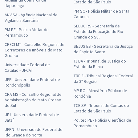
Auxiliar da Comarca de
Estado de São Paulo
Itapuranga
PM SC - Polícia Militar de Santa
ANVISA - Agência Nacional de
Catarina
Vigilância Sanitária
SEDUC RS - Secretaria de
PM PE - Polícia Militar de
Estado da Educação do Rio
Pernambuco
Grande do Sul
CRECI MT - Conselho Regional de
SEJUS ES - Secretaria da Justiça
Corretores de Imóveis do Mato
do Espírito Santo
Grosso
TJ BA - Tribunal de Justiça do
Universidade Federal de
Estado da Bahia
Catalão - UFCAT
TRF 3 - Tribunal Regional Federal
UFR - Universidade Federal de
da 3ª Região
Rondonópolis
MP RO - Ministério Público de
CRA MS - Conselho Regional de
Rondônia
Administração do Mato Grosso
do Sul
TCE SP - Tribunal de Contas do
Estado de São Paulo
UFJ - Universidade Federal de
Jataí
Politec PE - Polícia Científica de
Pernambuco
UFRN - Universidade Federal do
Rio Grande do Norte