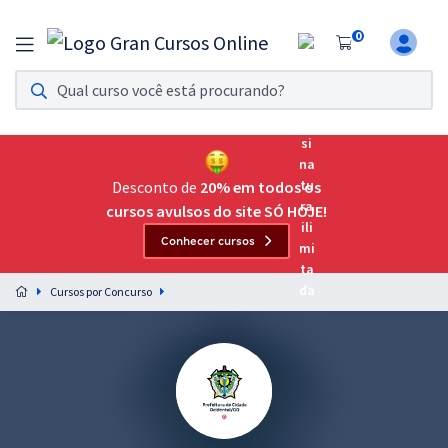
0
Assinatura Ilimitada 11
Acesso a todos os cursos. Teste grátis por 7 dias!
Assinatura OAB Até Passar
Acesso ilimitado a toda preparação para o Exame da
Desconto de
20% em todos os
Ordem, até você passar!
cursos avulsos do site SÓ HOJE!
Conhecer cursos
Residências Multiprofissionais
Preparação completa e intensiva para as principais
Cursos por Concurso
residências em saúde do Brasil
Concursos
Assinatura Ilimitada
Cursos 20% OFF