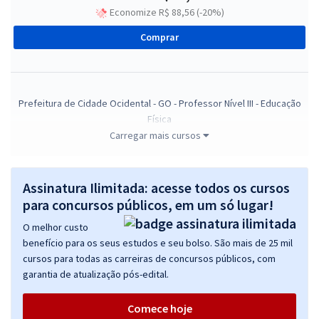
Economize R$ 88,56 (-20%)
Comprar
Prefeitura de Cidade Ocidental - GO - Professor Nível III - Educação
Física
Carregar mais cursos
R$ 354,24
à vista
29,52
R$
ou 12x de
Economize R$ 88,56 (-20%)
Assinatura Ilimitada: acesse todos os cursos
Comprar
para concursos públicos, em um só lugar!
O melhor custo
benefício para os seus estudos e seu bolso. São mais de 25 mil
cursos para todas as carreiras de concursos públicos, com
Prefeitura de Cidade Ocidental - GO - Professor Nível III - Pedagogia
garantia de atualização pós-edital.
R$ 354,24
à vista
29,52
R$
ou 12x de
Comece hoje