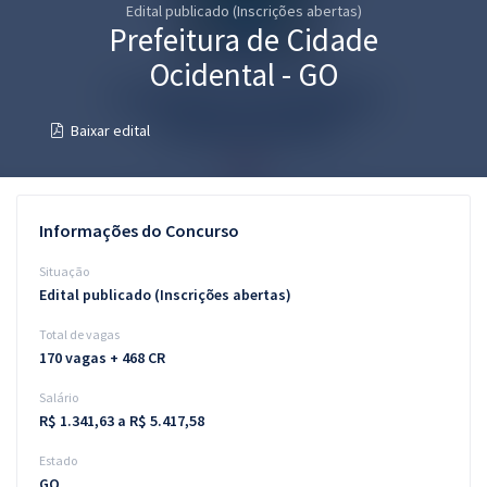
Edital publicado (Inscrições abertas)
Pós
Prefeitura de Cidade
Graduação
Ocidental - GO
OAB
Baixar edital
Mentorias
Questões grátis
Informações do Concurso
Conteúdo gratuito
Situação
Edital publicado (Inscrições abertas)
Blog
Total de vagas
Aprovados
170 vagas + 468 CR
Salário
Atendimento
R$ 1.341,63 a R$ 5.417,58
Estado
GO