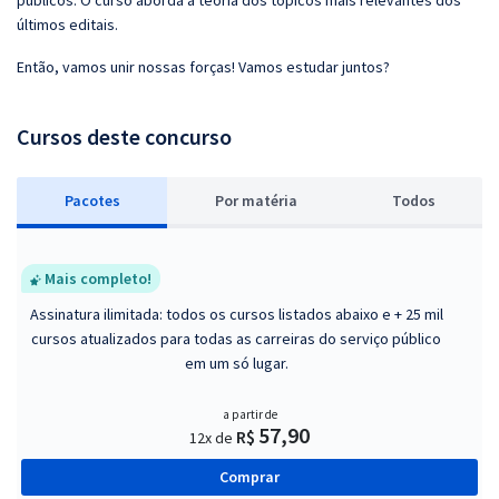
públicos. O curso aborda a teoria dos tópicos mais relevantes dos
últimos editais.
Então, vamos unir nossas forças! Vamos estudar juntos?
Cursos deste concurso
Pacotes
P
or matéria
Todos
Mais completo!
Assinatura ilimitada: todos os cursos listados abaixo e + 25 mil
cursos atualizados para todas as carreiras do serviço público
em um só lugar.
a partir de
57,90
R$
12x de
Comprar