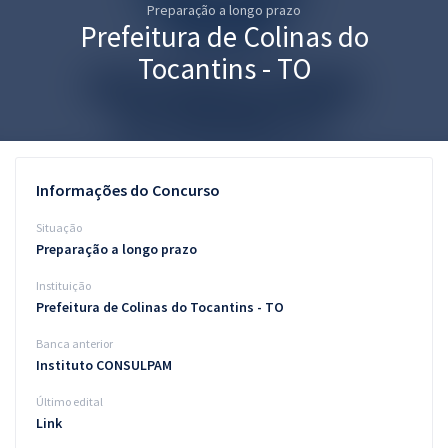
Preparação a longo prazo
Pós
Prefeitura de Colinas do
Graduação
Tocantins - TO
OAB
Mentorias
Informações do Concurso
Questões grátis
Situação
Conteúdo gratuito
Preparação a longo prazo
Instituição
Blog
Prefeitura de Colinas do Tocantins - TO
Aprovados
Banca anterior
Instituto CONSULPAM
Atendimento
Último edital
Link