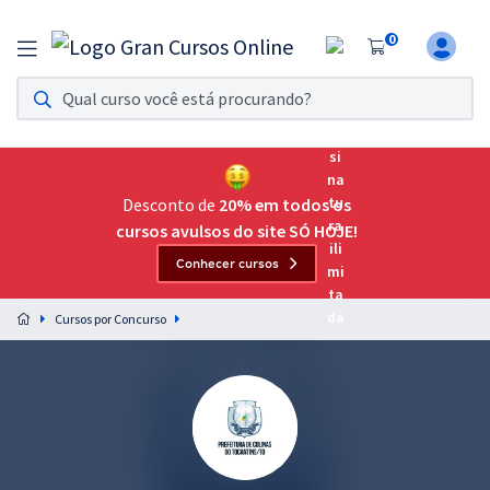
0
Assinatura Ilimitada 11
Acesso a todos os cursos. Teste grátis por 7 dias!
Assinatura OAB Até Passar
Acesso ilimitado a toda preparação para o Exame da
Desconto de
20% em todos os
Ordem, até você passar!
cursos avulsos do site SÓ HOJE!
Conhecer cursos
Residências Multiprofissionais
Preparação completa e intensiva para as principais
Cursos por Concurso
residências em saúde do Brasil
Concursos
Assinatura Ilimitada
Cursos 20% OFF