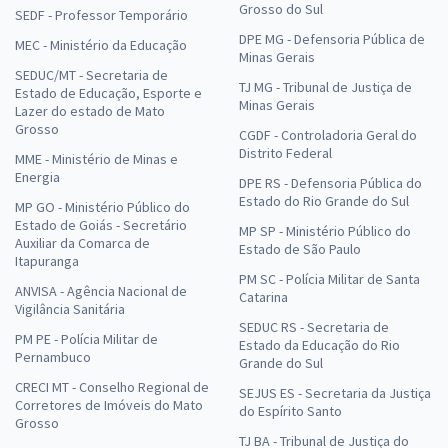
Grosso do Sul
SEDF - Professor Temporário
DPE MG - Defensoria Pública de
MEC - Ministério da Educação
Minas Gerais
SEDUC/MT - Secretaria de
TJ MG - Tribunal de Justiça de
Estado de Educação, Esporte e
Minas Gerais
Lazer do estado de Mato
Grosso
CGDF - Controladoria Geral do
Distrito Federal
MME - Ministério de Minas e
Energia
DPE RS - Defensoria Pública do
Estado do Rio Grande do Sul
MP GO - Ministério Público do
Estado de Goiás - Secretário
MP SP - Ministério Público do
Auxiliar da Comarca de
Estado de São Paulo
Itapuranga
PM SC - Polícia Militar de Santa
ANVISA - Agência Nacional de
Catarina
Vigilância Sanitária
SEDUC RS - Secretaria de
PM PE - Polícia Militar de
Estado da Educação do Rio
Pernambuco
Grande do Sul
CRECI MT - Conselho Regional de
SEJUS ES - Secretaria da Justiça
Corretores de Imóveis do Mato
do Espírito Santo
Grosso
TJ BA - Tribunal de Justiça do