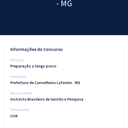
- MG
Pós
Graduação
OAB
Mentorias
Informações do Concurso
Questões grátis
Situação
Preparação a longo prazo
Conteúdo gratuito
Instituição
Blog
Prefeitura de Conselheiro Lafaiete - MG
Aprovados
Banca anterior
Instituto Brasileiro de Gestão e Pesquisa
Atendimento
Último edital
Link