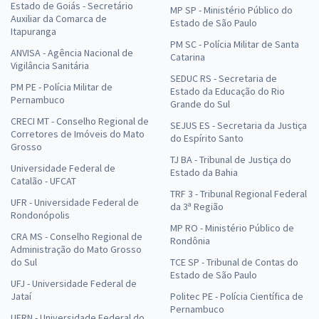
Estado de Goiás - Secretário
MP SP - Ministério Público do
Auxiliar da Comarca de
Estado de São Paulo
Itapuranga
PM SC - Polícia Militar de Santa
ANVISA - Agência Nacional de
Catarina
Vigilância Sanitária
SEDUC RS - Secretaria de
PM PE - Polícia Militar de
Estado da Educação do Rio
Pernambuco
Grande do Sul
CRECI MT - Conselho Regional de
SEJUS ES - Secretaria da Justiça
Corretores de Imóveis do Mato
do Espírito Santo
Grosso
TJ BA - Tribunal de Justiça do
Universidade Federal de
Estado da Bahia
Catalão - UFCAT
TRF 3 - Tribunal Regional Federal
UFR - Universidade Federal de
da 3ª Região
Rondonópolis
MP RO - Ministério Público de
CRA MS - Conselho Regional de
Rondônia
Administração do Mato Grosso
do Sul
TCE SP - Tribunal de Contas do
Estado de São Paulo
UFJ - Universidade Federal de
Jataí
Politec PE - Polícia Científica de
Pernambuco
UFRN - Universidade Federal do