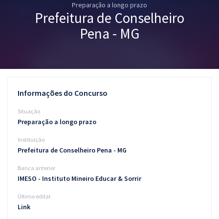
Preparação a longo prazo
Pós
Prefeitura de Conselheiro
Graduação
Pena - MG
OAB
Mentorias
Informações do Concurso
Questões grátis
Situação
Conteúdo gratuito
Preparação a longo prazo
Instituição
Blog
Prefeitura de Conselheiro Pena - MG
Aprovados
Banca anterior
IMESO - Instituto Mineiro Educar & Sorrir
Atendimento
Último edital
Link