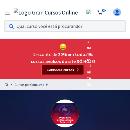
0
Assinatura Ilimitada 11
Acesso a todos os cursos. Teste grátis por 7 dias!
Assinatura OAB Até Passar
Acesso ilimitado a toda preparação para o Exame da
Desconto de
20% em todos os
Ordem, até você passar!
cursos avulsos do site SÓ HOJE!
Conhecer cursos
Residências Multiprofissionais
Preparação completa e intensiva para as principais
Cursos por Concurso
residências em saúde do Brasil
Concursos
Assinatura Ilimitada
Cursos 20% OFF