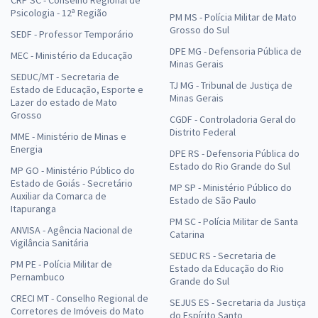
CRP SC - Conselho Regional de
Psicologia - 12ª Região
PM MS - Polícia Militar de Mato
Grosso do Sul
SEDF - Professor Temporário
DPE MG - Defensoria Pública de
MEC - Ministério da Educação
Minas Gerais
SEDUC/MT - Secretaria de
TJ MG - Tribunal de Justiça de
Estado de Educação, Esporte e
Minas Gerais
Lazer do estado de Mato
Grosso
CGDF - Controladoria Geral do
Distrito Federal
MME - Ministério de Minas e
Energia
DPE RS - Defensoria Pública do
Estado do Rio Grande do Sul
MP GO - Ministério Público do
Estado de Goiás - Secretário
MP SP - Ministério Público do
Auxiliar da Comarca de
Estado de São Paulo
Itapuranga
PM SC - Polícia Militar de Santa
ANVISA - Agência Nacional de
Catarina
Vigilância Sanitária
SEDUC RS - Secretaria de
PM PE - Polícia Militar de
Estado da Educação do Rio
Pernambuco
Grande do Sul
CRECI MT - Conselho Regional de
SEJUS ES - Secretaria da Justiça
Corretores de Imóveis do Mato
do Espírito Santo