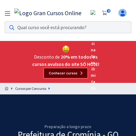
0
Assinatura Ilimitada 11
Acesso a todos os cursos. Teste grátis por 7 dias!
Assinatura OAB Até Passar
Acesso ilimitado a toda preparação para o Exame da
Desconto de
20% em todos os
Ordem, até você passar!
cursos avulsos do site SÓ HOJE!
Conhecer cursos
Residências Multiprofissionais
Preparação completa e intensiva para as principais
Cursos por Concurso
residências em saúde do Brasil
Concursos
Assinatura Ilimitada
Preparação a longo prazo
Cursos 20% OFF
Prefeitura de Cromínia - GO