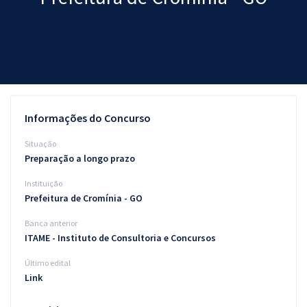
Pós
Graduação
OAB
Mentorias
Informações do Concurso
Questões grátis
Situação
Preparação a longo prazo
Conteúdo gratuito
Instituição
Blog
Prefeitura de Cromínia - GO
Aprovados
Banca anterior
ITAME - Instituto de Consultoria e Concursos
Atendimento
Último edital
Link