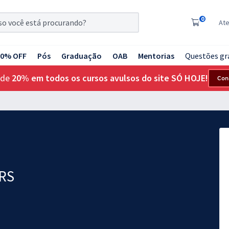
0
At
20% OFF
Pós
Graduação
OAB
Mentorias
Questões gr
 de
20% em todos os cursos avulsos do site SÓ HOJE!
Con
 RS