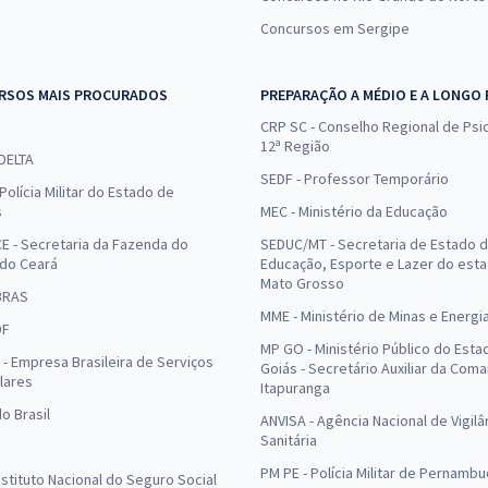
Concursos em Sergipe
RSOS MAIS PROCURADOS
PREPARAÇÃO A MÉDIO E A LONGO
CRP SC - Conselho Regional de Psic
12ª Região
 DELTA
SEDF - Professor Temporário
Polícia Militar do Estado de
s
MEC - Ministério da Educação
E - Secretaria da Fazenda do
SEDUC/MT - Secretaria de Estado 
 do Ceará
Educação, Esporte e Lazer do est
Mato Grosso
BRAS
MME - Ministério de Minas e Energi
DF
MP GO - Ministério Público do Esta
- Empresa Brasileira de Serviços
Goiás - Secretário Auxiliar da Com
lares
Itapuranga
o Brasil
ANVISA - Agência Nacional de Vigilâ
Sanitária
PM PE - Polícia Militar de Pernamb
Instituto Nacional do Seguro Social