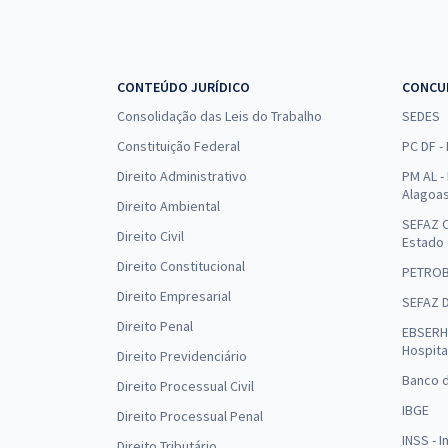
CONTEÚDO JURÍDICO
CONCU
Consolidação das Leis do Trabalho
SEDES
Constituição Federal
PC DF -
Direito Administrativo
PM AL - 
Alagoa
Direito Ambiental
SEFAZ C
Direito Civil
Estado
Direito Constitucional
PETRO
Direito Empresarial
SEFAZ 
Direito Penal
EBSERH 
Hospita
Direito Previdenciário
Banco d
Direito Processual Civil
IBGE
Direito Processual Penal
INSS - 
Direito Tributário