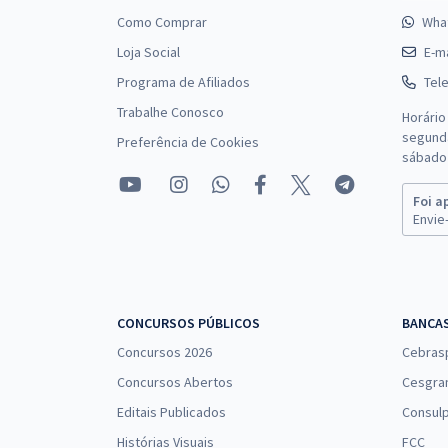
Como Comprar
Wha
Loja Social
E-ma
Programa de Afiliados
Tel
Trabalhe Conosco
Horário
segunda
Preferência de Cookies
sábado 
Foi a
Envie-
CONCURSOS PÚBLICOS
BANCA
Concursos 2026
Cebras
Concursos Abertos
Cesgra
Editais Publicados
Consulp
Histórias Visuais
FCC