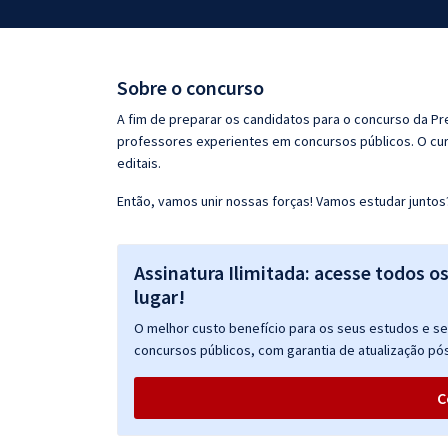
Pós
Graduação
Sobre o concurso
OAB
A fim de preparar os candidatos para o concurso da Pr
professores experientes em concursos públicos. O cur
Mentorias
editais.
Então, vamos unir nossas forças! Vamos estudar juntos
Questões grátis
Conteúdo gratuito
Assinatura Ilimitada: acesse todos o
Blog
lugar!
Aprovados
O melhor custo benefício para os seus estudos e seu
concursos públicos, com garantia de atualização pós
Atendimento
C