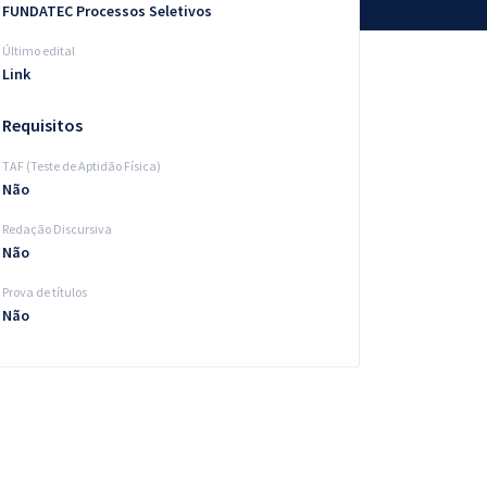
FUNDATEC Processos Seletivos
Último edital
Link
Requisitos
TAF (Teste de Aptidão Física)
Não
Redação Discursiva
Não
Prova de títulos
Não