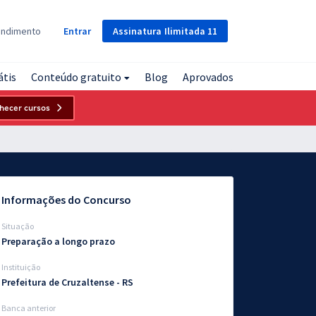
Assinatura
Ilimitada
11
endimento
Entrar
átis
Conteúdo gratuito
Blog
Aprovados
hecer cursos
Informações do Concurso
Situação
Preparação a longo prazo
Instituição
Prefeitura de Cruzaltense - RS
Banca anterior