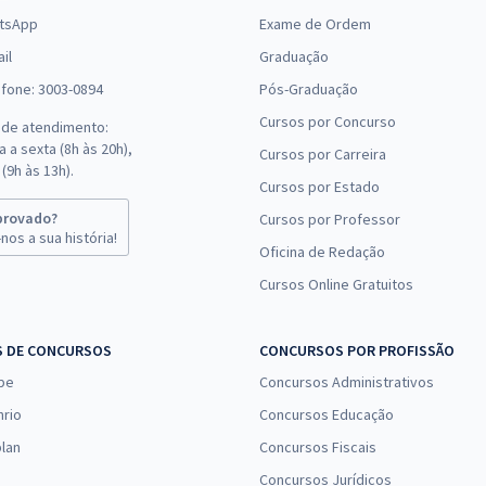
tsApp
Exame de Ordem
il
Graduação
efone: 3003-0894
Pós-Graduação
Cursos por Concurso
 de atendimento:
 a sexta (8h às 20h),
Cursos por Carreira
(9h às 13h).
Cursos por Estado
provado?
Cursos por Professor
nos a sua história!
Oficina de Redação
Cursos Online Gratuitos
S DE CONCURSOS
CONCURSOS POR PROFISSÃO
pe
Concursos Administrativos
nrio
Concursos Educação
lan
Concursos Fiscais
Concursos Jurídicos