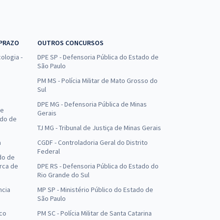
 PRAZO
OUTROS CONCURSOS
ologia -
DPE SP - Defensoria Pública do Estado de
São Paulo
PM MS - Polícia Militar de Mato Grosso do
Sul
DPE MG - Defensoria Pública de Minas
de
Gerais
ado de
TJ MG - Tribunal de Justiça de Minas Gerais
a
CGDF - Controladoria Geral do Distrito
Federal
do de
arca de
DPE RS - Defensoria Pública do Estado do
Rio Grande do Sul
ncia
MP SP - Ministério Público do Estado de
São Paulo
uco
PM SC - Polícia Militar de Santa Catarina