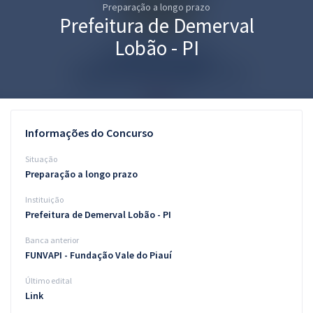
Preparação a longo prazo
Pós
Prefeitura de Demerval
Graduação
Lobão - PI
OAB
Mentorias
Informações do Concurso
Questões grátis
Situação
Conteúdo gratuito
Preparação a longo prazo
Instituição
Blog
Prefeitura de Demerval Lobão - PI
Aprovados
Banca anterior
FUNVAPI - Fundação Vale do Piauí
Atendimento
Último edital
Link