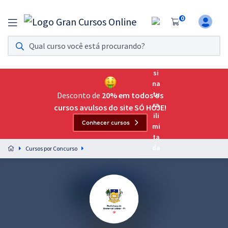
0
Assinatura Ilimitada 11
Acesso a todos os cursos. Teste grátis por 7 dias!
Assinatura OAB Até Passar
Acesso ilimitado a toda preparação para o Exame da
Desconto de
20% em todos os
Ordem, até você passar!
cursos avulsos do site SÓ HOJE!
Conhecer cursos
Residências Multiprofissionais
Preparação completa e intensiva para as principais
Cursos por Concurso
residências em saúde do Brasil
Concursos
Assinatura Ilimitada
Cursos 20% OFF