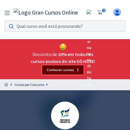
0
Assinatura Ilimitada 11
Acesso a todos os cursos. Teste grátis por 7 dias!
Assinatura OAB Até Passar
Acesso ilimitado a toda preparação para o Exame da
Desconto de
20% em todos os
Ordem, até você passar!
cursos avulsos do site SÓ HOJE!
Conhecer cursos
Residências Multiprofissionais
Preparação completa e intensiva para as principais
Cursos por Concurso
residências em saúde do Brasil
Concursos
Assinatura Ilimitada
Cursos 20% OFF