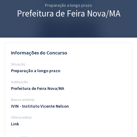
Preparação a longo prazo
Pós
Prefeitura de Feira Nova/MA
Graduação
OAB
Mentorias
Informações do Concurso
Questões grátis
Situação
Preparação a longo prazo
Conteúdo gratuito
Instituição
Blog
Prefeitura de Feira Nova/MA
Aprovados
Banca anterior
IVIN - Instituto Vicente Nelson
Atendimento
Último edital
Link