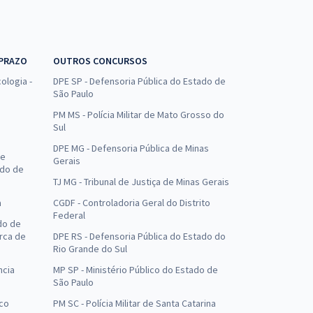
 PRAZO
OUTROS CONCURSOS
ologia -
DPE SP - Defensoria Pública do Estado de
São Paulo
PM MS - Polícia Militar de Mato Grosso do
Sul
DPE MG - Defensoria Pública de Minas
de
Gerais
ado de
TJ MG - Tribunal de Justiça de Minas Gerais
a
CGDF - Controladoria Geral do Distrito
Federal
do de
arca de
DPE RS - Defensoria Pública do Estado do
Rio Grande do Sul
ncia
MP SP - Ministério Público do Estado de
São Paulo
uco
PM SC - Polícia Militar de Santa Catarina