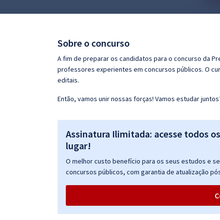
Pós
Graduação
Sobre o concurso
OAB
A fim de preparar os candidatos para o concurso da Pr
professores experientes em concursos públicos. O cur
Mentorias
editais.
Então, vamos unir nossas forças! Vamos estudar juntos
Questões grátis
Conteúdo gratuito
Assinatura Ilimitada: acesse todos o
Blog
lugar!
Aprovados
O melhor custo benefício para os seus estudos e seu
concursos públicos, com garantia de atualização pós
Atendimento
C