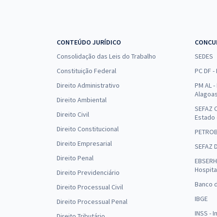
CONTEÚDO JURÍDICO
CONCU
Consolidação das Leis do Trabalho
SEDES
Constituição Federal
PC DF -
Direito Administrativo
PM AL - 
Alagoa
Direito Ambiental
SEFAZ C
Direito Civil
Estado
Direito Constitucional
PETRO
Direito Empresarial
SEFAZ 
Direito Penal
EBSERH 
Hospita
Direito Previdenciário
Banco d
Direito Processual Civil
IBGE
Direito Processual Penal
INSS - 
Direito Tributário