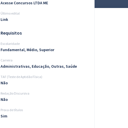
Acesse Concursos LTDA ME
Último edital
Link
Requisitos
Escolaridade
Fundamental, Médio, Superior
Carreira
Administrativas, Educação, Outras, Saúde
TAF (Teste de Aptidão Física)
Não
Redação Discursiva
Não
Prova de títulos
Sim