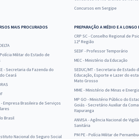
Concursos em Sergipe
RSOS MAIS PROCURADOS
PREPARAÇÃO A MÉDIO E A LONGO
CRP SC - Conselho Regional de Psic
12ª Região
 DELTA
SEDF - Professor Temporário
Polícia Militar do Estado de
s
MEC - Ministério da Educação
E - Secretaria da Fazenda do
SEDUC/MT - Secretaria de Estado 
 do Ceará
Educação, Esporte e Lazer do est
Mato Grosso
BRAS
MME - Ministério de Minas e Energi
DF
MP GO - Ministério Público do Esta
- Empresa Brasileira de Serviços
Goiás - Secretário Auxiliar da Com
lares
Itapuranga
o Brasil
ANVISA - Agência Nacional de Vigilâ
Sanitária
PM PE - Polícia Militar de Pernamb
Instituto Nacional do Seguro Social