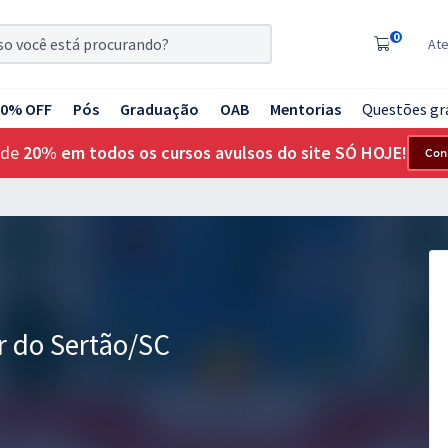
0
At
20% OFF
Pós
Graduação
OAB
Mentorias
Questões gr
 de
20% em todos os cursos avulsos do site SÓ HOJE!
Con
or do Sertão/SC