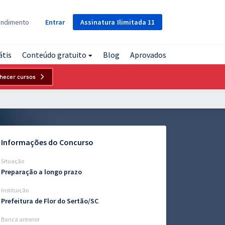
Assinatura
Ilimitada
11
endimento
Entrar
átis
Conteúdo gratuito
Blog
Aprovados
hecer cursos
Informações do Concurso
Situação
Preparação a longo prazo
Instituição
Prefeitura de Flor do Sertão/SC
Banca anterior