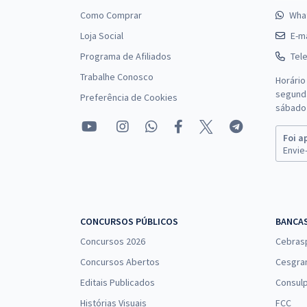
Como Comprar
Wha
Loja Social
E-ma
Programa de Afiliados
Tel
Trabalhe Conosco
Horário
segunda
Preferência de Cookies
sábado 
Foi a
Envie-
CONCURSOS PÚBLICOS
BANCA
Concursos 2026
Cebras
Concursos Abertos
Cesgra
Editais Publicados
Consulp
Histórias Visuais
FCC