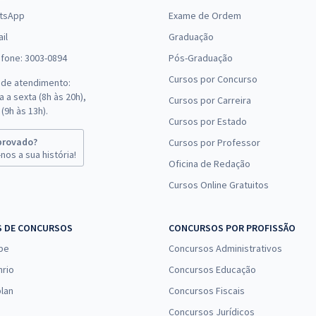
tsApp
Exame de Ordem
il
Graduação
efone: 3003-0894
Pós-Graduação
Cursos por Concurso
 de atendimento:
 a sexta (8h às 20h),
Cursos por Carreira
(9h às 13h).
Cursos por Estado
provado?
Cursos por Professor
nos a sua história!
Oficina de Redação
Cursos Online Gratuitos
S DE CONCURSOS
CONCURSOS POR PROFISSÃO
pe
Concursos Administrativos
nrio
Concursos Educação
lan
Concursos Fiscais
Concursos Jurídicos