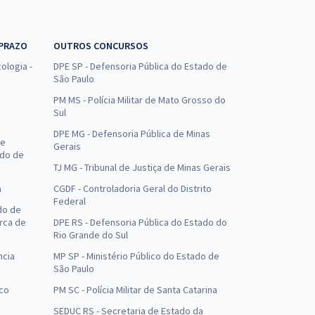
 PRAZO
OUTROS CONCURSOS
ologia -
DPE SP - Defensoria Pública do Estado de
São Paulo
PM MS - Polícia Militar de Mato Grosso do
Sul
DPE MG - Defensoria Pública de Minas
de
Gerais
ado de
TJ MG - Tribunal de Justiça de Minas Gerais
a
CGDF - Controladoria Geral do Distrito
Federal
do de
arca de
DPE RS - Defensoria Pública do Estado do
Rio Grande do Sul
ncia
MP SP - Ministério Público do Estado de
São Paulo
uco
PM SC - Polícia Militar de Santa Catarina
SEDUC RS - Secretaria de Estado da