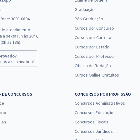
tsApp
Exame de Ordem
il
Graduação
efone: 3003-0894
Pós-Graduação
Cursos por Concurso
 de atendimento:
 a sexta (8h às 20h),
Cursos por Carreira
(9h às 13h).
Cursos por Estado
provado?
Cursos por Professor
nos a sua história!
Oficina de Redação
Cursos Online Gratuitos
S DE CONCURSOS
CONCURSOS POR PROFISSÃO
pe
Concursos Administrativos
nrio
Concursos Educação
lan
Concursos Fiscais
Concursos Jurídicos