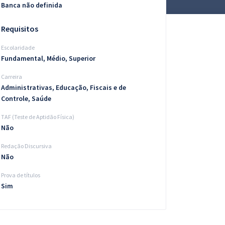
Banca não definida
Requisitos
Escolaridade
Fundamental, Médio, Superior
Carreira
Administrativas, Educação, Fiscais e de
Controle, Saúde
TAF (Teste de Aptidão Física)
Não
Redação Discursiva
Não
Prova de títulos
Sim