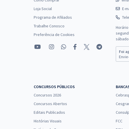
Como Comprar
Wha
Loja Social
E-ma
Programa de Afiliados
Tel
Trabalhe Conosco
Horário
segunda
Preferência de Cookies
sábado 
Foi a
Envie-
CONCURSOS PÚBLICOS
BANCA
Concursos 2026
Cebras
Concursos Abertos
Cesgra
Editais Publicados
Consulp
Histórias Visuais
FCC