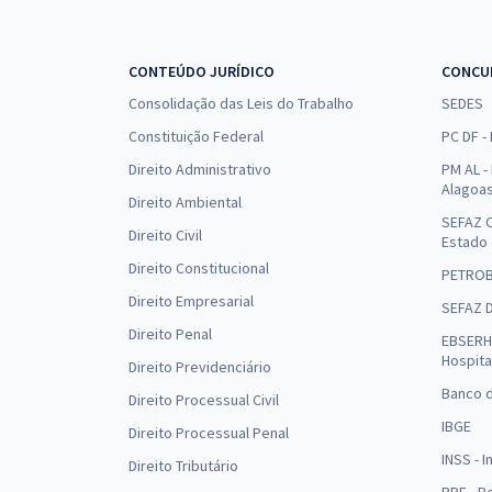
CONTEÚDO JURÍDICO
CONCU
Consolidação das Leis do Trabalho
SEDES
Constituição Federal
PC DF -
Direito Administrativo
PM AL - 
Alagoa
Direito Ambiental
SEFAZ C
Direito Civil
Estado
Direito Constitucional
PETRO
Direito Empresarial
SEFAZ 
Direito Penal
EBSERH 
Hospita
Direito Previdenciário
Banco d
Direito Processual Civil
IBGE
Direito Processual Penal
INSS - 
Direito Tributário