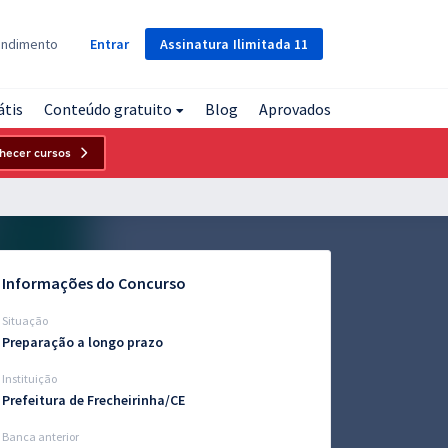
Assinatura
Ilimitada
11
endimento
Entrar
átis
Conteúdo gratuito
Blog
Aprovados
hecer cursos
Informações do Concurso
Situação
Preparação a longo prazo
Instituição
Prefeitura de Frecheirinha/CE
Banca anterior