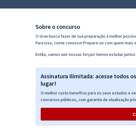
Pós
Graduação
Sobre o concurso
OAB
O Gran busca fazer de sua preparação a melhor possíve
Para isso, conte conosco! Prepare-se com quem mais 
Mentorias
Então, vamos unir nossas forças! Vamos estudar juntos
Questões grátis
Assinatura Ilimitada: acesse todos o
Conteúdo gratuito
lugar!
Blog
O melhor custo benefício para os seus estudos e seu
Aprovados
concursos públicos, com garantia de atualização pós
C
Atendimento