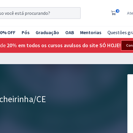
0
At
20% OFF
Pós
Graduação
OAB
Mentorias
Questões gr
 de
20% em todos os cursos avulsos do site SÓ HOJE!
Con
echeirinha/CE