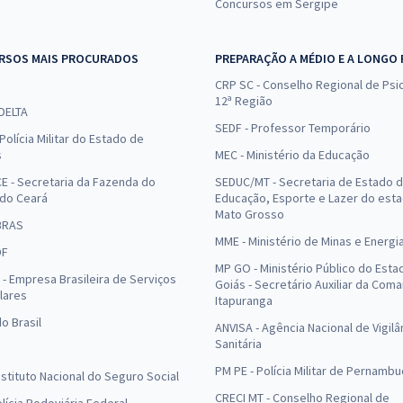
Concursos em Sergipe
RSOS MAIS PROCURADOS
PREPARAÇÃO A MÉDIO E A LONGO
CRP SC - Conselho Regional de Psic
12ª Região
 DELTA
SEDF - Professor Temporário
Polícia Militar do Estado de
s
MEC - Ministério da Educação
E - Secretaria da Fazenda do
SEDUC/MT - Secretaria de Estado 
 do Ceará
Educação, Esporte e Lazer do est
Mato Grosso
BRAS
MME - Ministério de Minas e Energi
DF
MP GO - Ministério Público do Esta
- Empresa Brasileira de Serviços
Goiás - Secretário Auxiliar da Com
lares
Itapuranga
o Brasil
ANVISA - Agência Nacional de Vigilâ
Sanitária
PM PE - Polícia Militar de Pernamb
Instituto Nacional do Seguro Social
CRECI MT - Conselho Regional de