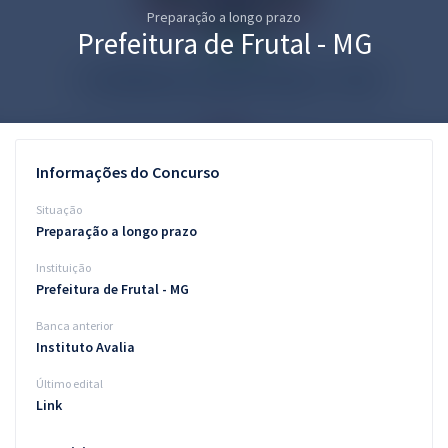
Preparação a longo prazo
Pós
Prefeitura de Frutal - MG
Graduação
OAB
Mentorias
Informações do Concurso
Questões grátis
Situação
Preparação a longo prazo
Conteúdo gratuito
Instituição
Blog
Prefeitura de Frutal - MG
Aprovados
Banca anterior
Instituto Avalia
Atendimento
Último edital
Link