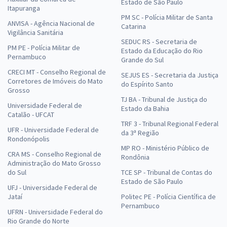
Estado de São Paulo
Itapuranga
PM SC - Polícia Militar de Santa
ANVISA - Agência Nacional de
Catarina
Vigilância Sanitária
SEDUC RS - Secretaria de
PM PE - Polícia Militar de
Estado da Educação do Rio
Pernambuco
Grande do Sul
CRECI MT - Conselho Regional de
SEJUS ES - Secretaria da Justiça
Corretores de Imóveis do Mato
do Espírito Santo
Grosso
TJ BA - Tribunal de Justiça do
Universidade Federal de
Estado da Bahia
Catalão - UFCAT
TRF 3 - Tribunal Regional Federal
UFR - Universidade Federal de
da 3ª Região
Rondonópolis
MP RO - Ministério Público de
CRA MS - Conselho Regional de
Rondônia
Administração do Mato Grosso
do Sul
TCE SP - Tribunal de Contas do
Estado de São Paulo
UFJ - Universidade Federal de
Jataí
Politec PE - Polícia Científica de
Pernambuco
UFRN - Universidade Federal do
Rio Grande do Norte