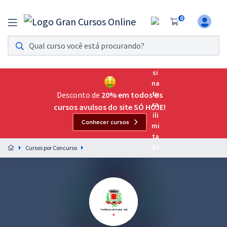
0
Assinatura Ilimitada 11
Acesso a todos os cursos. Teste grátis por 7 dias!
Assinatura OAB Até Passar
Acesso ilimitado a toda preparação para o Exame da
Desconto de
20% em todos os
Ordem, até você passar!
cursos avulsos do site SÓ HOJE!
Conhecer cursos
Residências Multiprofissionais
Preparação completa e intensiva para as principais
Cursos por Concurso
residências em saúde do Brasil
Concursos
Assinatura Ilimitada
Cursos 20% OFF