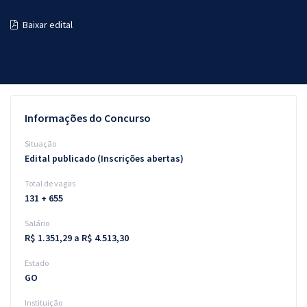
Pós
Baixar edital
Graduação
OAB
Mentorias
Informações do Concurso
Questões grátis
Situação
Edital publicado (Inscrições abertas)
Conteúdo gratuito
Total de vagas
Blog
131 + 655
Aprovados
Salário
R$ 1.351,29 a R$ 4.513,30
Atendimento
Estado
GO
Instituição