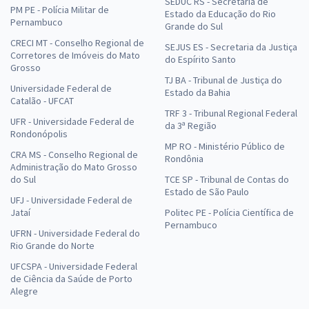
SEDUC RS - Secretaria de
PM PE - Polícia Militar de
Estado da Educação do Rio
Pernambuco
Grande do Sul
CRECI MT - Conselho Regional de
SEJUS ES - Secretaria da Justiça
Corretores de Imóveis do Mato
do Espírito Santo
Grosso
TJ BA - Tribunal de Justiça do
Universidade Federal de
Estado da Bahia
Catalão - UFCAT
TRF 3 - Tribunal Regional Federal
UFR - Universidade Federal de
da 3ª Região
Rondonópolis
MP RO - Ministério Público de
CRA MS - Conselho Regional de
Rondônia
Administração do Mato Grosso
do Sul
TCE SP - Tribunal de Contas do
Estado de São Paulo
UFJ - Universidade Federal de
Jataí
Politec PE - Polícia Científica de
Pernambuco
UFRN - Universidade Federal do
Rio Grande do Norte
UFCSPA - Universidade Federal
de Ciência da Saúde de Porto
Alegre