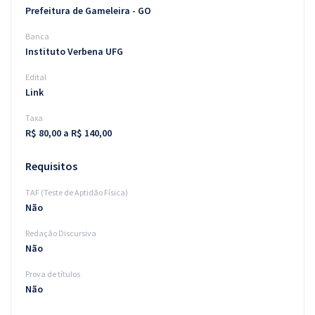
Prefeitura de Gameleira - GO
Banca
Instituto Verbena UFG
Edital
Link
Taxa
R$ 80,00 a R$ 140,00
Requisitos
TAF (Teste de Aptidão Física)
Não
Redação Discursiva
Não
Prova de títulos
Não