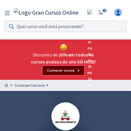
0
Assinatura Ilimitada 11
Acesso a todos os cursos. Teste grátis por 7 dias!
Assinatura OAB Até Passar
Acesso ilimitado a toda preparação para o Exame da
Desconto de
20% em todos os
Ordem, até você passar!
cursos avulsos do site SÓ HOJE!
Conhecer cursos
Residências Multiprofissionais
Preparação completa e intensiva para as principais
Cursos por Concurso
residências em saúde do Brasil
Concursos
Assinatura Ilimitada
Cursos 20% OFF