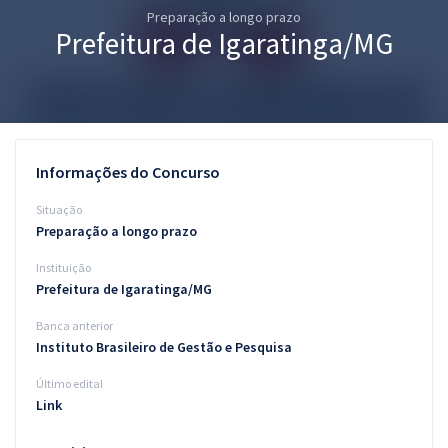
Preparação a longo prazo
Pós
Prefeitura de Igaratinga/MG
Graduação
OAB
Mentorias
Informações do Concurso
Questões grátis
Situação
Preparação a longo prazo
Conteúdo gratuito
Instituição
Blog
Prefeitura de Igaratinga/MG
Aprovados
Banca anterior
Instituto Brasileiro de Gestão e Pesquisa
Atendimento
Último edital
Link