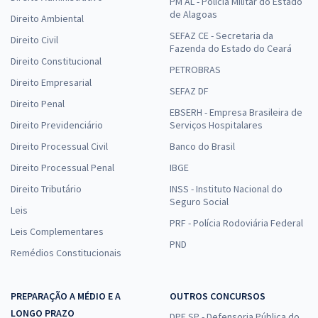
PM AL - Polícia Militar do Estado
de Alagoas
Direito Ambiental
SEFAZ CE - Secretaria da
Direito Civil
Fazenda do Estado do Ceará
Direito Constitucional
PETROBRAS
Direito Empresarial
SEFAZ DF
Direito Penal
EBSERH - Empresa Brasileira de
Direito Previdenciário
Serviços Hospitalares
Direito Processual Civil
Banco do Brasil
Direito Processual Penal
IBGE
Direito Tributário
INSS - Instituto Nacional do
Seguro Social
Leis
PRF - Polícia Rodoviária Federal
Leis Complementares
PND
Remédios Constitucionais
PREPARAÇÃO A MÉDIO E A
OUTROS CONCURSOS
LONGO PRAZO
DPE SP - Defensoria Pública do