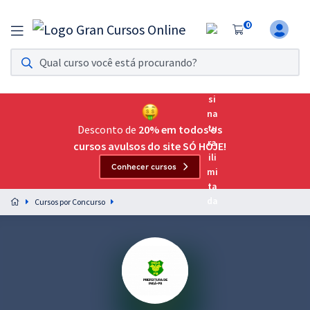
0
Assinatura Ilimitada 11
Acesso a todos os cursos. Teste grátis por 7 dias!
Assinatura OAB Até Passar
Acesso ilimitado a toda preparação para o Exame da
Desconto de
20% em todos os
Ordem, até você passar!
cursos avulsos do site SÓ HOJE!
Conhecer cursos
Residências Multiprofissionais
Preparação completa e intensiva para as principais
Cursos por Concurso
residências em saúde do Brasil
Concursos
Assinatura Ilimitada
Cursos 20% OFF