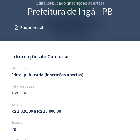
Edital publicado (Inscrições abertas)
Pós
Prefeitura de Ingá - PB
Graduação
Baixar edital
OAB
Mentorias
Informações do Concurso
Questões grátis
Situação
Edital publicado (Inscrições abertas)
Conteúdo gratuito
Total de vagas
Blog
169 +CR
Aprovados
Salário
R$ 1.320,00 a R$ 10.000,00
Atendimento
Estado
PB