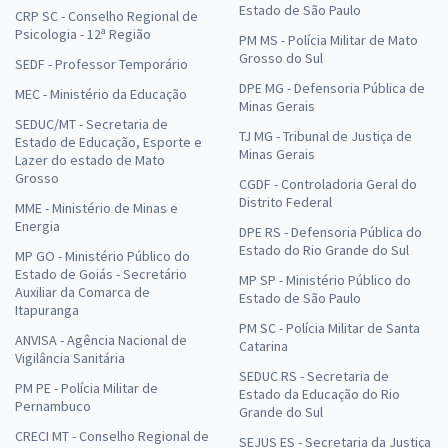
Estado de São Paulo
CRP SC - Conselho Regional de
Psicologia - 12ª Região
PM MS - Polícia Militar de Mato
Grosso do Sul
SEDF - Professor Temporário
DPE MG - Defensoria Pública de
MEC - Ministério da Educação
Minas Gerais
SEDUC/MT - Secretaria de
TJ MG - Tribunal de Justiça de
Estado de Educação, Esporte e
Minas Gerais
Lazer do estado de Mato
Grosso
CGDF - Controladoria Geral do
Distrito Federal
MME - Ministério de Minas e
Energia
DPE RS - Defensoria Pública do
Estado do Rio Grande do Sul
MP GO - Ministério Público do
Estado de Goiás - Secretário
MP SP - Ministério Público do
Auxiliar da Comarca de
Estado de São Paulo
Itapuranga
PM SC - Polícia Militar de Santa
ANVISA - Agência Nacional de
Catarina
Vigilância Sanitária
SEDUC RS - Secretaria de
PM PE - Polícia Militar de
Estado da Educação do Rio
Pernambuco
Grande do Sul
CRECI MT - Conselho Regional de
SEJUS ES - Secretaria da Justiça