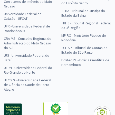
Corretores de Imóveis do Mato
do Espírito Santo
Grosso
TJ BA - Tribunal de Justiça do
Universidade Federal de
Estado da Bahia
Catalão - UFCAT
TRF 3 - Tribunal Regional Federal
UFR - Universidade Federal de
da 3ª Região
Rondonópolis
MP RO - Ministério Público de
CRA MS - Conselho Regional de
Rondônia
Administração do Mato Grosso
do Sul
TCE SP - Tribunal de Contas do
Estado de São Paulo
UFJ - Universidade Federal de
Jataí
Politec PE - Polícia Científica de
Pernambuco
UFRN - Universidade Federal do
Rio Grande do Norte
UFCSPA - Universidade Federal
de Ciência da Saúde de Porto
Alegre