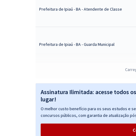
Prefeitura de Ipiaú - BA - Atendente de Classe
Prefeitura de Ipiaú - BA - Guarda Municipal
Carre
Prefeitura de Ipiaú - BA - Professor(a) – História
Assinatura Ilimitada: acesse todos o
lugar!
O melhor custo benefício para os seus estudos e seu
Prefeitura de Ipiaú - BA - Professor(a) – Matemática
concursos públicos, com garantia de atualização pós
C