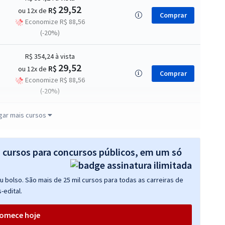
29,52
R$
ou 12x de
Comprar
Economize R$ 88,56
(-20%)
R$ 354,24
à vista
29,52
R$
ou 12x de
Comprar
Economize R$ 88,56
(-20%)
R$ 399,92
à vista
gar mais cursos
33,33
R$
ou 12x de
Comprar
Economize R$ 99,98
(-20%)
s cursos para concursos públicos, em um só
R$ 399,92
à vista
 bolso. São mais de 25 mil cursos para todas as carreiras de
33,33
R$
ou 12x de
Comprar
-edital.
Economize R$ 99,98
(-20%)
omece hoje