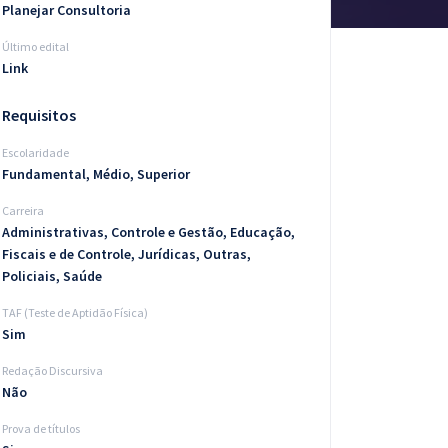
Planejar Consultoria
Último edital
Link
Requisitos
Escolaridade
Fundamental, Médio, Superior
Carreira
Administrativas, Controle e Gestão, Educação,
Fiscais e de Controle, Jurídicas, Outras,
Policiais, Saúde
TAF (Teste de Aptidão Física)
Sim
Redação Discursiva
Não
Prova de títulos