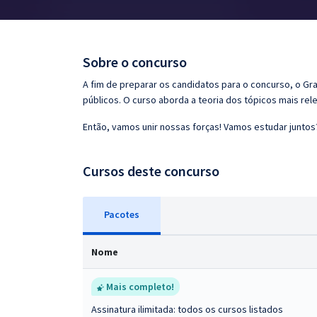
Pós
Graduação
Sobre o concurso
OAB
A fim de preparar os candidatos para o concurso, o G
públicos. O curso aborda a teoria dos tópicos mais rele
Mentorias
Então, vamos unir nossas forças! Vamos estudar juntos
Questões grátis
Cursos deste concurso
Conteúdo gratuito
Blog
Pacotes
Aprovados
Nome
Atendimento
Mais completo!
Assinatura ilimitada: todos os cursos listados