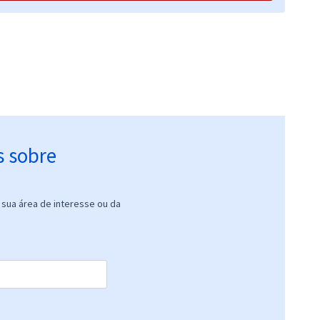
R$ 354,24
à vista
29,52
R$
ou 12x de
Comprar
Economize R$ 88,56
(-20%)
s sobre
sua área de interesse ou da