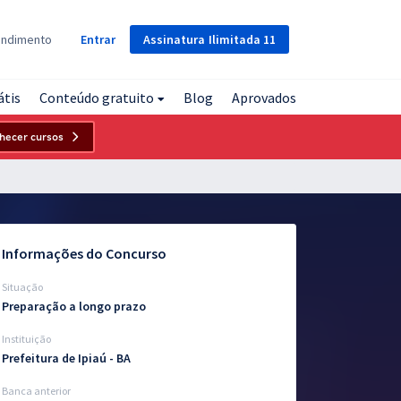
Assinatura
Ilimitada
11
endimento
Entrar
átis
Conteúdo gratuito
Blog
Aprovados
hecer cursos
Informações do Concurso
Situação
Preparação a longo prazo
Instituição
Prefeitura de Ipiaú - BA
Banca anterior