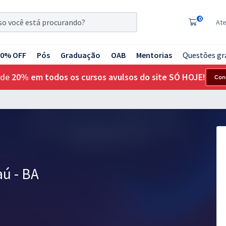
0
At
20% OFF
Pós
Graduação
OAB
Mentorias
Questões gr
 de
20% em todos os cursos avulsos do site SÓ HOJE!
Con
aú - BA