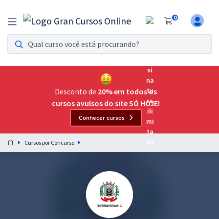
0
Assinatura Ilimitada 11
Acesso a todos os cursos. Teste grátis por 7 dias!
Assinatura OAB Até Passar
Acesso ilimitado a toda preparação para o Exame da
Desconto de
20% em todos os
Ordem, até você passar!
cursos avulsos do site SÓ HOJE!
Conhecer cursos
Residências Multiprofissionais
Preparação completa e intensiva para as principais
Cursos por Concurso
residências em saúde do Brasil
Concursos
Assinatura Ilimitada
Cursos 20% OFF