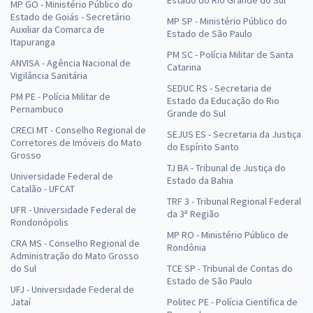
Estado do Rio Grande do Sul
MP GO - Ministério Público do
Estado de Goiás - Secretário
MP SP - Ministério Público do
Auxiliar da Comarca de
Estado de São Paulo
Itapuranga
PM SC - Polícia Militar de Santa
ANVISA - Agência Nacional de
Catarina
Vigilância Sanitária
SEDUC RS - Secretaria de
PM PE - Polícia Militar de
Estado da Educação do Rio
Pernambuco
Grande do Sul
CRECI MT - Conselho Regional de
SEJUS ES - Secretaria da Justiça
Corretores de Imóveis do Mato
do Espírito Santo
Grosso
TJ BA - Tribunal de Justiça do
Universidade Federal de
Estado da Bahia
Catalão - UFCAT
TRF 3 - Tribunal Regional Federal
UFR - Universidade Federal de
da 3ª Região
Rondonópolis
MP RO - Ministério Público de
CRA MS - Conselho Regional de
Rondônia
Administração do Mato Grosso
do Sul
TCE SP - Tribunal de Contas do
Estado de São Paulo
UFJ - Universidade Federal de
Jataí
Politec PE - Polícia Científica de