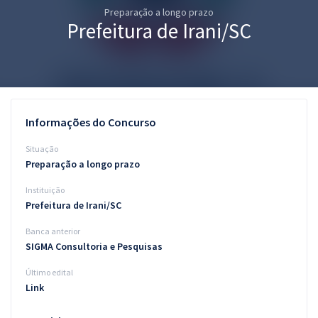
Preparação a longo prazo
Pós
Prefeitura de Irani/SC
Graduação
OAB
Mentorias
Informações do Concurso
Questões grátis
Situação
Preparação a longo prazo
Conteúdo gratuito
Instituição
Blog
Prefeitura de Irani/SC
Aprovados
Banca anterior
SIGMA Consultoria e Pesquisas
Atendimento
Último edital
Link