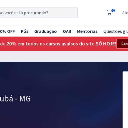
0
At
20% OFF
Pós
Graduação
OAB
Mentorias
Questões gr
 de
20% em todos os cursos avulsos do site SÓ HOJE!
Con
jubá - MG