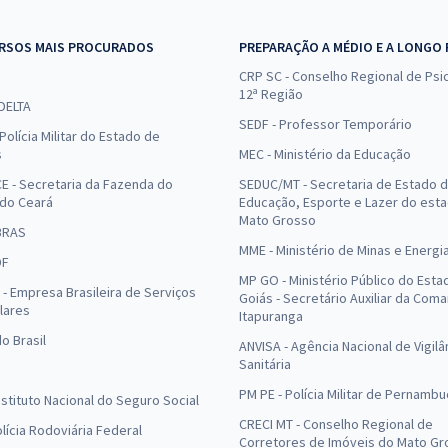
RSOS MAIS PROCURADOS
PREPARAÇÃO A MÉDIO E A LONGO
CRP SC - Conselho Regional de Psic
12ª Região
 DELTA
SEDF - Professor Temporário
Polícia Militar do Estado de
s
MEC - Ministério da Educação
E - Secretaria da Fazenda do
SEDUC/MT - Secretaria de Estado 
 do Ceará
Educação, Esporte e Lazer do est
Mato Grosso
BRAS
MME - Ministério de Minas e Energi
DF
MP GO - Ministério Público do Esta
- Empresa Brasileira de Serviços
Goiás - Secretário Auxiliar da Com
lares
Itapuranga
o Brasil
ANVISA - Agência Nacional de Vigilâ
Sanitária
PM PE - Polícia Militar de Pernamb
Instituto Nacional do Seguro Social
CRECI MT - Conselho Regional de
olícia Rodoviária Federal
Corretores de Imóveis do Mato Gr