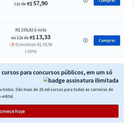
Comprar
57,90
R$
12x de
R$ 159,92
à vista
13,33
R$
ou 12x de
Comprar
Economize R$ 39,98
(-20%)
s cursos para concursos públicos, em um só
 bolso. São mais de 25 mil cursos para todas as carreiras de
-edital.
omece hoje