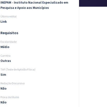
INEPAM - Instituto Nacional Especializado em
Pesquisa e Apoio aos Municípios
Último edital
Link
Requisitos
Escolaridade
Médio
Carreira
Outras
TAF (Teste de Aptidão Física)
Sim
Redação Discursiva
Não
Prova de títulos
Não