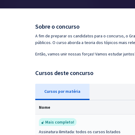
Pós
Graduação
Sobre o concurso
OAB
A fim de preparar os candidatos para o concurso, o G
públicos. O curso aborda a teoria dos tópicos mais rele
Mentorias
Então, vamos unir nossas forças! Vamos estudar juntos
Questões grátis
Cursos deste concurso
Conteúdo gratuito
Blog
Cursos
p
or matéria
Aprovados
Nome
Atendimento
Mais completo!
Assinatura ilimitada: todos os cursos listados