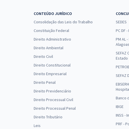
CONTEÚDO JURÍDICO
CONCU
Consolidação das Leis do Trabalho
SEDES
Constituição Federal
PC DF -
Direito Administrativo
PM AL - 
Alagoa
Direito Ambiental
SEFAZ C
Direito Civil
Estado
Direito Constitucional
PETRO
Direito Empresarial
SEFAZ 
Direito Penal
EBSERH 
Hospita
Direito Previdenciário
Banco d
Direito Processual Civil
IBGE
Direito Processual Penal
INSS - 
Direito Tributário
PRF - P
Leis