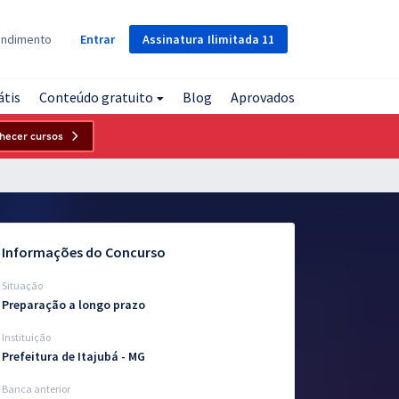
Assinatura
Ilimitada
11
endimento
Entrar
átis
Conteúdo gratuito
Blog
Aprovados
hecer cursos
Informações do Concurso
Situação
Preparação a longo prazo
Instituição
Prefeitura de Itajubá - MG
Banca anterior